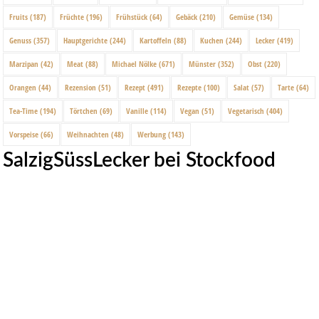
Fruits
(187)
Früchte
(196)
Frühstück
(64)
Gebäck
(210)
Gemüse
(134)
Genuss
(357)
Hauptgerichte
(244)
Kartoffeln
(88)
Kuchen
(244)
Lecker
(419)
Marzipan
(42)
Meat
(88)
Michael Nölke
(671)
Münster
(352)
Obst
(220)
Orangen
(44)
Rezension
(51)
Rezept
(491)
Rezepte
(100)
Salat
(57)
Tarte
(64)
Tea-Time
(194)
Törtchen
(69)
Vanille
(114)
Vegan
(51)
Vegetarisch
(404)
Vorspeise
(66)
Weihnachten
(48)
Werbung
(143)
SalzigSüssLecker bei Stockfood