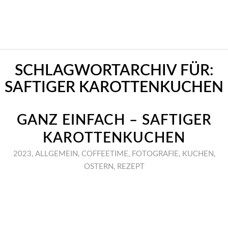
SCHLAGWORTARCHIV FÜR:
SAFTIGER KAROTTENKUCHEN
GANZ EINFACH – SAFTIGER
KAROTTENKUCHEN
2023
,
ALLGEMEIN
,
COFFEETIME
,
FOTOGRAFIE
,
KUCHEN
,
OSTERN
,
REZEPT