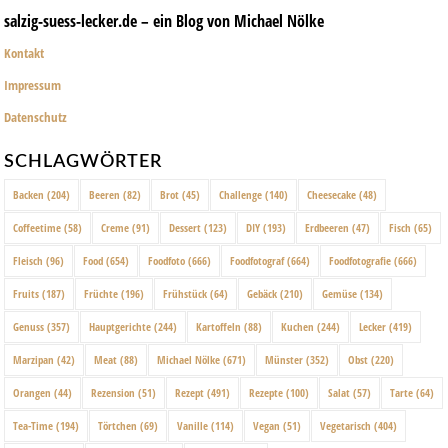
salzig-suess-lecker.de – ein Blog von Michael Nölke
Kontakt
Impressum
Datenschutz
SCHLAGWÖRTER
Backen
(204)
Beeren
(82)
Brot
(45)
Challenge
(140)
Cheesecake
(48)
Coffeetime
(58)
Creme
(91)
Dessert
(123)
DIY
(193)
Erdbeeren
(47)
Fisch
(65)
Fleisch
(96)
Food
(654)
Foodfoto
(666)
Foodfotograf
(664)
Foodfotografie
(666)
Fruits
(187)
Früchte
(196)
Frühstück
(64)
Gebäck
(210)
Gemüse
(134)
Genuss
(357)
Hauptgerichte
(244)
Kartoffeln
(88)
Kuchen
(244)
Lecker
(419)
Marzipan
(42)
Meat
(88)
Michael Nölke
(671)
Münster
(352)
Obst
(220)
Orangen
(44)
Rezension
(51)
Rezept
(491)
Rezepte
(100)
Salat
(57)
Tarte
(64)
Tea-Time
(194)
Törtchen
(69)
Vanille
(114)
Vegan
(51)
Vegetarisch
(404)