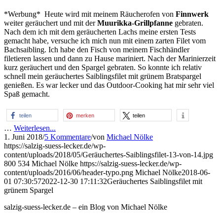
*Werbung* Heute wird mit meinem Räucherofen von
Finnwerk
weiter geräuchert und mit der
Muurikka-Grill
pfanne
gebraten.
Nach dem ich mit dem geräucherten Lachs meine ersten Tests
gemacht habe, versuche ich mich nun mit einem zarten Filet vom
Bachsaibling. Ich habe den Fisch von meinem Fischhändler
filetieren lassen und dann zu Hause mariniert. Nach der Marinierzeit
kurz geräuchert und den Spargel gebraten. So konnte ich relativ
schnell mein geräuchertes Saiblingsfilet mit grünem Bratspargel
genießen. Es war lecker und das Outdoor-Cooking hat mir sehr viel
Spaß gemacht.
teilen
merken
teilen
…
Weiterlesen...
1. Juni 2018
/
5 Kommentare
/
von
Michael Nölke
https://salzig-suess-lecker.de/wp-
content/uploads/2018/05/Geräuchertes-Saiblingsfilet-13-von-14.jpg
800
534
Michael Nölke
https://salzig-suess-lecker.de/wp-
content/uploads/2016/06/header-typo.png
Michael Nölke
2018-06-
01 07:30:57
2022-12-30 17:11:32
Geräuchertes Saiblingsfilet mit
grünem Spargel
salzig-suess-lecker.de – ein Blog von Michael Nölke