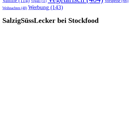
Vanille
(114)
Vorspeise
(66)
Vegan
(51)
Werbung
(143)
Weihnachten
(48)
SalzigSüssLecker bei Stockfood