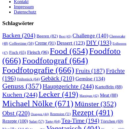
Kontakt
Impressum
Datenschutz
Schlagwörter
Backen
(204)
Challenge
(140)
Beeren
(82)
Brot
(45)
Cheesecake
DIY
(193)
Dessert
(123)
Creme
(91)
Coffeetime
(58)
(48)
Erdbeeren
Food
(654)
Foodfoto
Fleisch
(96)
Fisch
(65)
(47)
(666)
Foodfotograf
(664)
Foodfotografie
(666)
Früchte
Fruits
(187)
(196)
Gebäck
(210)
Gemüse
(134)
Frühstück
(64)
Genuss
(357)
Hauptgerichte
(244)
Kartoffeln
(88)
Lecker
(419)
Kuchen
(244)
Meat
(88)
Marzipan
(42)
Michael Nölke
(671)
Münster
(352)
Rezept
(491)
Obst
(220)
Rezension
(51)
Orangen
(44)
Tea-Time
(194)
Rezepte
(100)
Törtchen
(69)
Tarte
(64)
Salat
(57)
Vegetarisch
(404)