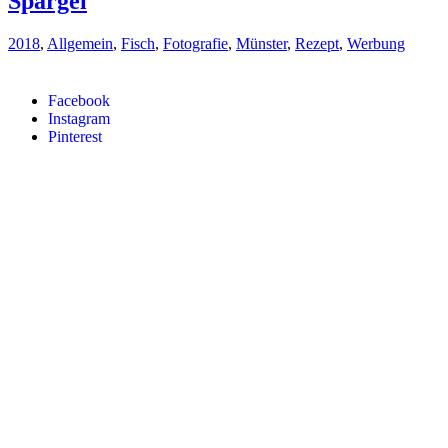
Spargel
2018
,
Allgemein
,
Fisch
,
Fotografie
,
Münster
,
Rezept
,
Werbung
Facebook
Instagram
Pinterest