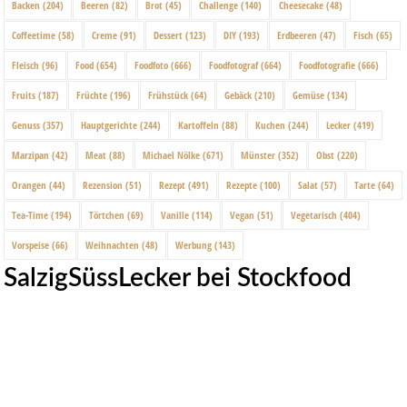
Backen
(204)
Beeren
(82)
Brot
(45)
Challenge
(140)
Cheesecake
(48)
Coffeetime
(58)
Creme
(91)
Dessert
(123)
DIY
(193)
Erdbeeren
(47)
Fisch
(65)
Fleisch
(96)
Food
(654)
Foodfoto
(666)
Foodfotograf
(664)
Foodfotografie
(666)
Fruits
(187)
Früchte
(196)
Frühstück
(64)
Gebäck
(210)
Gemüse
(134)
Genuss
(357)
Hauptgerichte
(244)
Kartoffeln
(88)
Kuchen
(244)
Lecker
(419)
Marzipan
(42)
Meat
(88)
Michael Nölke
(671)
Münster
(352)
Obst
(220)
Orangen
(44)
Rezension
(51)
Rezept
(491)
Rezepte
(100)
Salat
(57)
Tarte
(64)
Tea-Time
(194)
Törtchen
(69)
Vanille
(114)
Vegan
(51)
Vegetarisch
(404)
Vorspeise
(66)
Weihnachten
(48)
Werbung
(143)
SalzigSüssLecker bei Stockfood