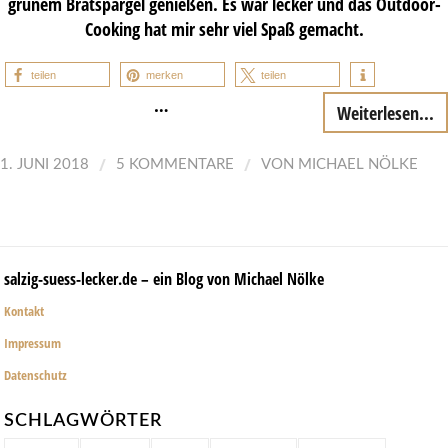
grünem Bratspargel genießen. Es war lecker und das Outdoor-
Cooking hat mir sehr viel Spaß gemacht.
teilen
merken
teilen
…
Weiterlesen...
/
/
1. JUNI 2018
5 KOMMENTARE
VON
MICHAEL NÖLKE
salzig-suess-lecker.de – ein Blog von Michael Nölke
Kontakt
Impressum
Datenschutz
SCHLAGWÖRTER