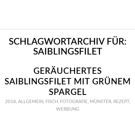
SCHLAGWORTARCHIV FÜR:
SAIBLINGSFILET
GERÄUCHERTES
SAIBLINGSFILET MIT GRÜNEM
SPARGEL
2018
,
ALLGEMEIN
,
FISCH
,
FOTOGRAFIE
,
MÜNSTER
,
REZEPT
,
WERBUNG