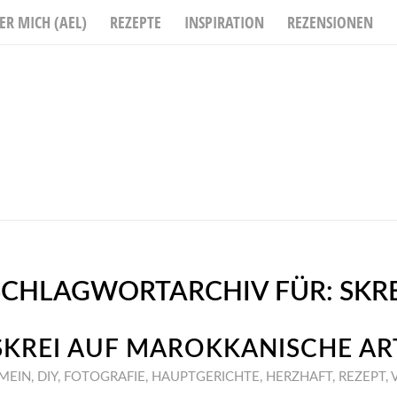
ER MICH (AEL)
REZEPTE
INSPIRATION
REZENSIONEN
SCHLAGWORTARCHIV FÜR:
SKRE
SKREI AUF MAROKKANISCHE AR
MEIN
,
DIY
,
FOTOGRAFIE
,
HAUPTGERICHTE
,
HERZHAFT
,
REZEPT
,