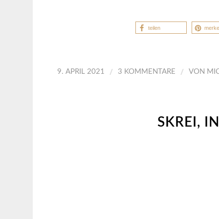
teilen
merk
/
/
9. APRIL 2021
3 KOMMENTARE
VON
MI
SKREI, 