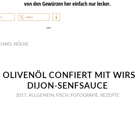
von den Gewürzen her einfach nur lecker.
en
teilen
…
CHAEL NÖLKE
IN OLIVENÖL CONFIERT MIT WIR
DIJON-SENFSAUCE
2017
,
ALLGEMEIN
,
FISCH
,
FOTOGRAFIE
,
REZEPTE