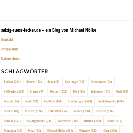
salzig-suess-lecker.de – ein Blog von Michael Nölke
Kontakt
Impressum
Datenschutz
SCHLAGWÖRTER
Backen
(204)
Beeren
(82)
Brot
(45)
Challenge
(140)
Cheesecake
(48)
Coffeetime
(58)
Creme
(91)
Dessert
(123)
DIY
(193)
Erdbeeren
(47)
Fisch
(65)
Fleisch
(96)
Food
(654)
Foodfoto
(666)
Foodfotograf
(664)
Foodfotografie
(666)
Fruits
(187)
Früchte
(196)
Frühstück
(64)
Gebäck
(210)
Gemüse
(134)
Genuss
(357)
Hauptgerichte
(244)
Kartoffeln
(88)
Kuchen
(244)
Lecker
(419)
Marzipan
(42)
Meat
(88)
Michael Nölke
(671)
Münster
(352)
Obst
(220)