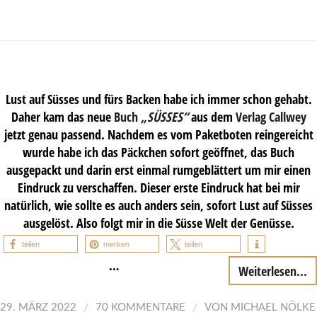
Lust auf Süsses und fürs Backen habe ich immer schon gehabt.
Daher kam das neue
Buch
„SÜSSES“
aus dem
Verlag Callwey
jetzt genau passend. Nachdem es vom Paketboten reingereicht
wurde habe ich das Päckchen sofort geöffnet, das Buch
ausgepackt und darin erst einmal rumgeblättert um mir einen
Eindruck zu verschaffen. Dieser erste Eindruck hat bei mir
natürlich, wie sollte es auch anders sein, sofort Lust auf Süsses
ausgelöst. Also folgt mir in die Süsse Welt der Genüsse.
teilen
merken
teilen
…
Weiterlesen...
/
/
29. MÄRZ 2022
70 KOMMENTARE
VON
MICHAEL NÖLKE