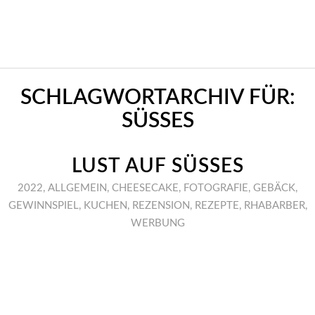
SCHLAGWORTARCHIV FÜR:
SÜSSES
LUST AUF SÜSSES
2022
,
ALLGEMEIN
,
CHEESECAKE
,
FOTOGRAFIE
,
GEBÄCK
,
GEWINNSPIEL
,
KUCHEN
,
REZENSION
,
REZEPTE
,
RHABARBER
,
WERBUNG