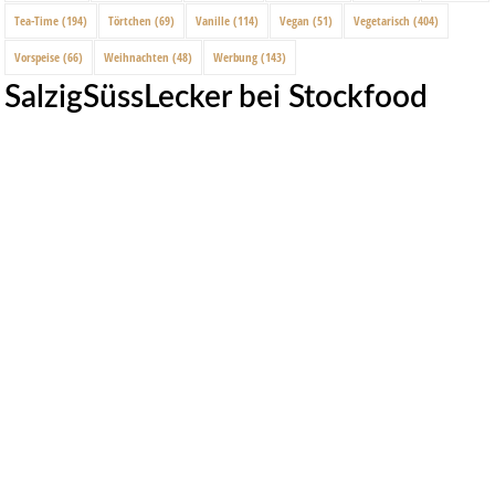
Tea-Time
(194)
Törtchen
(69)
Vanille
(114)
Vegan
(51)
Vegetarisch
(404)
Vorspeise
(66)
Weihnachten
(48)
Werbung
(143)
SalzigSüssLecker bei Stockfood