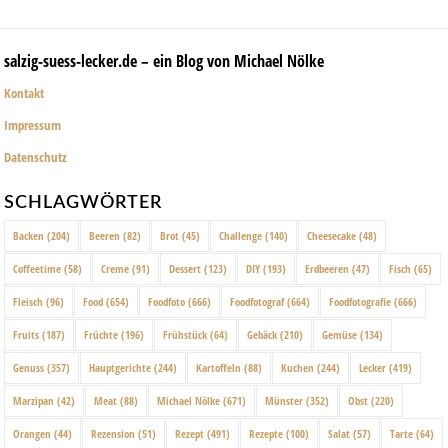
salzig-suess-lecker.de – ein Blog von Michael Nölke
Kontakt
Impressum
Datenschutz
SCHLAGWÖRTER
Backen
(204)
Beeren
(82)
Brot
(45)
Challenge
(140)
Cheesecake
(48)
Coffeetime
(58)
Creme
(91)
Dessert
(123)
DIY
(193)
Erdbeeren
(47)
Fisch
(65)
Fleisch
(96)
Food
(654)
Foodfoto
(666)
Foodfotograf
(664)
Foodfotografie
(666)
Fruits
(187)
Früchte
(196)
Frühstück
(64)
Gebäck
(210)
Gemüse
(134)
Genuss
(357)
Hauptgerichte
(244)
Kartoffeln
(88)
Kuchen
(244)
Lecker
(419)
Marzipan
(42)
Meat
(88)
Michael Nölke
(671)
Münster
(352)
Obst
(220)
Orangen
(44)
Rezension
(51)
Rezept
(491)
Rezepte
(100)
Salat
(57)
Tarte
(64)