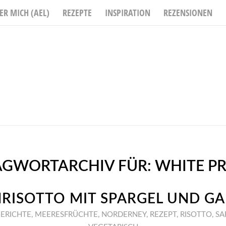
ER MICH (AEL)
REZEPTE
INSPIRATION
REZENSIONEN
AGWORTARCHIV FÜR:
WHITE P
RISOTTO MIT SPARGEL UND G
ERICHTE
,
MEERESFRÜCHTE
,
NORDERNEY
,
REZEPT
,
RISOTTO
,
SA