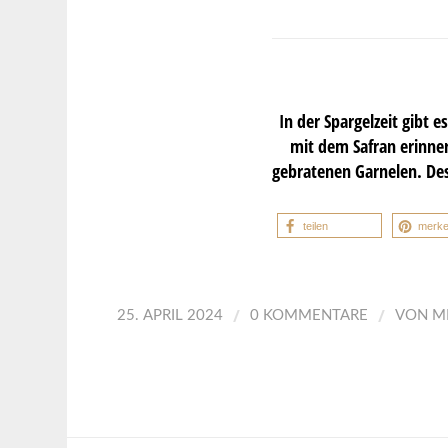
In der Spargelzeit gibt 
mit dem Safran erinner
gebratenen Garnelen. Des
teilen
merk
/
/
25. APRIL 2024
0 KOMMENTARE
VON
M