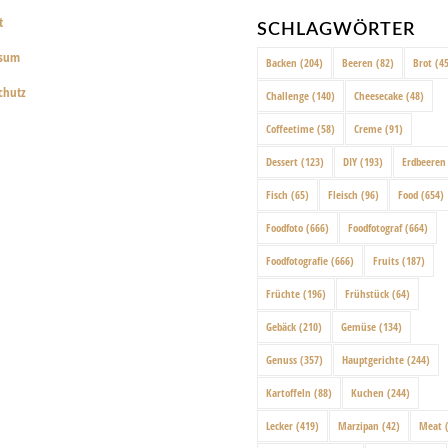
t
SCHLAGWÖRTER
ssum
Backen
(204)
Beeren
(82)
Brot
(45
chutz
Challenge
(140)
Cheesecake
(48)
Coffeetime
(58)
Creme
(91)
Dessert
(123)
DIY
(193)
Erdbeeren
Fisch
(65)
Fleisch
(96)
Food
(654)
Foodfoto
(666)
Foodfotograf
(664)
Foodfotografie
(666)
Fruits
(187)
Früchte
(196)
Frühstück
(64)
Gebäck
(210)
Gemüse
(134)
Genuss
(357)
Hauptgerichte
(244)
Kartoffeln
(88)
Kuchen
(244)
Lecker
(419)
Marzipan
(42)
Meat
(