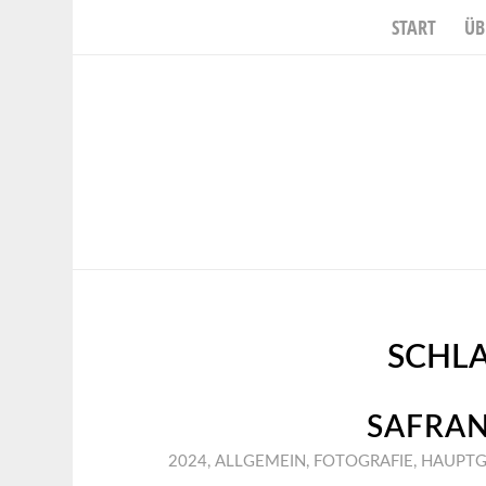
START
ÜB
SCHL
SAFRAN
2024
,
ALLGEMEIN
,
FOTOGRAFIE
,
HAUPTG