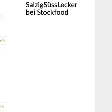
SalzigSüssLecker
bei Stockfood
)
(47)
88)