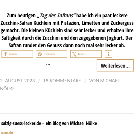
Zum heutigen
„
Tag des Safrans“
habe ich ein paar leckere
Zucchini-Safran Küchlein mit Pistazien, Limetten und Zuckerguss
gemacht. Die kleinen Küchlein sind sehr lecker und erhalten ihre
Saftigkeit durch die Zucchini und den zugegebenen Joghurt. Der
Safran rundet den Genuss dann noch mal sehr lecker ab.
teilen
merken
teilen
…
Weiterlesen...
/
/
2. AUGUST 2023
18 KOMMENTARE
VON
MICHAEL
NÖLKE
salzig-suess-lecker.de – ein Blog von Michael Nölke
Kontakt