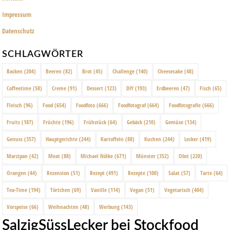
Impressum
Datenschutz
SCHLAGWÖRTER
Backen
(204)
Beeren
(82)
Brot
(45)
Challenge
(140)
Cheesecake
(48)
Coffeetime
(58)
Creme
(91)
Dessert
(123)
DIY
(193)
Erdbeeren
(47)
Fisch
(65)
Fleisch
(96)
Food
(654)
Foodfoto
(666)
Foodfotograf
(664)
Foodfotografie
(666)
Fruits
(187)
Früchte
(196)
Frühstück
(64)
Gebäck
(210)
Gemüse
(134)
Genuss
(357)
Hauptgerichte
(244)
Kartoffeln
(88)
Kuchen
(244)
Lecker
(419)
Marzipan
(42)
Meat
(88)
Michael Nölke
(671)
Münster
(352)
Obst
(220)
Orangen
(44)
Rezension
(51)
Rezept
(491)
Rezepte
(100)
Salat
(57)
Tarte
(64)
Tea-Time
(194)
Törtchen
(69)
Vanille
(114)
Vegan
(51)
Vegetarisch
(404)
Vorspeise
(66)
Weihnachten
(48)
Werbung
(143)
SalzigSüssLecker bei Stockfood