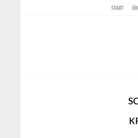
START
ÜB
S
K