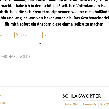
rnachtet habe ich in dem schönen Stadtchen Volendam am Issel
enbrötchen, die sich Krentebroodje nennen wie mir mein holländi
 hin und weg, so was von lecker waren die. Das Geschmackserle
für mich sofort ein Ansporn diese einmal selbst zu machen.
en
teilen
…
N
MICHAEL NÖLKE
t
SCHLAGWÖRTER
ssum
Backen
(204)
Beeren
(82)
Brot
(45