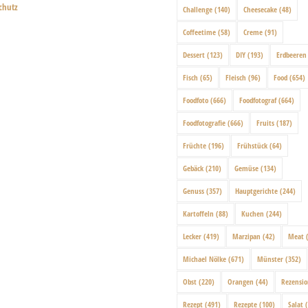
chutz
Challenge
(140)
Cheesecake
(48)
Coffeetime
(58)
Creme
(91)
Dessert
(123)
DIY
(193)
Erdbeeren
Fisch
(65)
Fleisch
(96)
Food
(654)
Foodfoto
(666)
Foodfotograf
(664)
Foodfotografie
(666)
Fruits
(187)
Früchte
(196)
Frühstück
(64)
Gebäck
(210)
Gemüse
(134)
Genuss
(357)
Hauptgerichte
(244)
Kartoffeln
(88)
Kuchen
(244)
Lecker
(419)
Marzipan
(42)
Meat
(
Michael Nölke
(671)
Münster
(352)
Obst
(220)
Orangen
(44)
Rezensi
Rezept
(491)
Rezepte
(100)
Salat
(