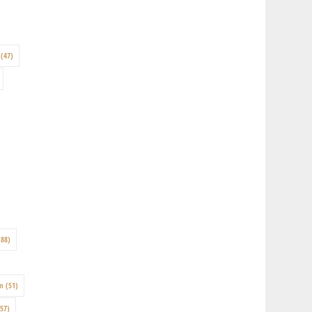
(47)
88)
on
(51)
57)