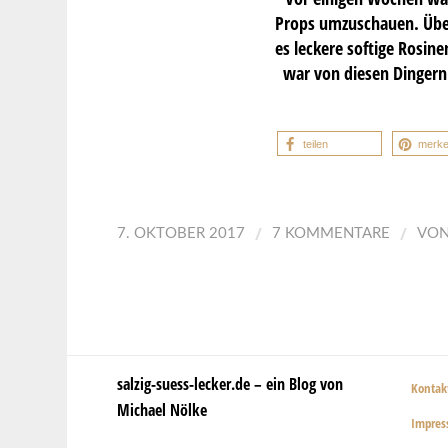
Props umzuschauen. Übe
es leckere softige Rosin
war von diesen Dingern
teilen
merk
/
/
7. OKTOBER 2017
7 KOMMENTARE
VO
salzig-suess-lecker.de – ein Blog von
Kontak
Michael Nölke
Impre