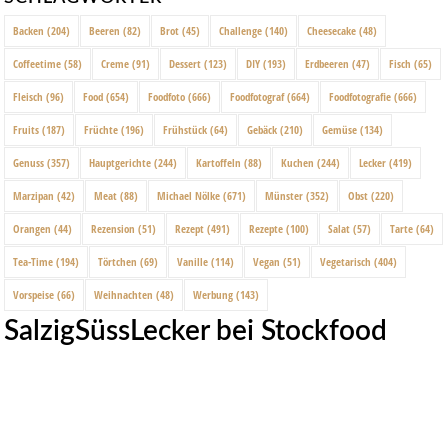
Backen
(204)
Beeren
(82)
Brot
(45)
Challenge
(140)
Cheesecake
(48)
Coffeetime
(58)
Creme
(91)
Dessert
(123)
DIY
(193)
Erdbeeren
(47)
Fisch
(65)
Fleisch
(96)
Food
(654)
Foodfoto
(666)
Foodfotograf
(664)
Foodfotografie
(666)
Fruits
(187)
Früchte
(196)
Frühstück
(64)
Gebäck
(210)
Gemüse
(134)
Genuss
(357)
Hauptgerichte
(244)
Kartoffeln
(88)
Kuchen
(244)
Lecker
(419)
Marzipan
(42)
Meat
(88)
Michael Nölke
(671)
Münster
(352)
Obst
(220)
Orangen
(44)
Rezension
(51)
Rezept
(491)
Rezepte
(100)
Salat
(57)
Tarte
(64)
Tea-Time
(194)
Törtchen
(69)
Vanille
(114)
Vegan
(51)
Vegetarisch
(404)
Vorspeise
(66)
Weihnachten
(48)
Werbung
(143)
SalzigSüssLecker bei Stockfood