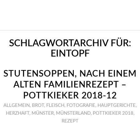
SCHLAGWORTARCHIV FÜR:
EINTOPF
STUTENSOPPEN, NACH EINEM
ALTEN FAMILIENREZEPT –
POTTKIEKER 2018-12
ALLGEMEIN
,
BROT
,
FLEISCH
,
FOTOGRAFIE
,
HAUPTGERICHTE
,
HERZHAFT
,
MÜNSTER
,
MÜNSTERLAND
,
POTTKIEKER 2018
,
REZEPT