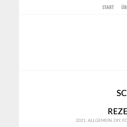
START
ÜB
S
REZ
2021
,
ALLGEMEIN
,
DIY
,
F