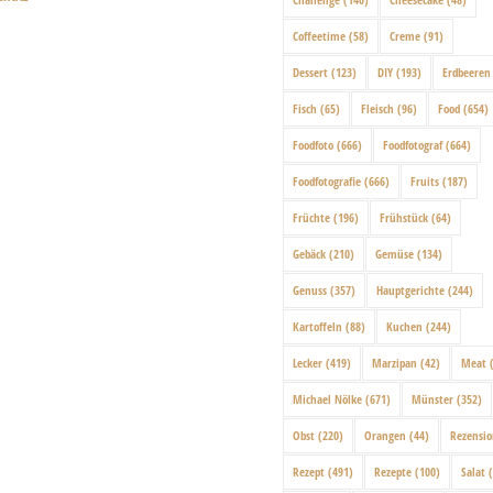
Coffeetime
(58)
Creme
(91)
Dessert
(123)
DIY
(193)
Erdbeeren
Fisch
(65)
Fleisch
(96)
Food
(654)
Foodfoto
(666)
Foodfotograf
(664)
Foodfotografie
(666)
Fruits
(187)
Früchte
(196)
Frühstück
(64)
Gebäck
(210)
Gemüse
(134)
Genuss
(357)
Hauptgerichte
(244)
Kartoffeln
(88)
Kuchen
(244)
Lecker
(419)
Marzipan
(42)
Meat
(
Michael Nölke
(671)
Münster
(352)
Obst
(220)
Orangen
(44)
Rezensi
Rezept
(491)
Rezepte
(100)
Salat
(