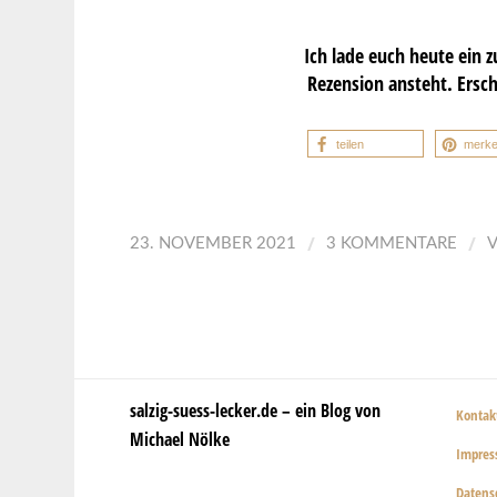
Ich lade euch heute ein
Rezension ansteht. Ersch
teilen
merk
/
/
23. NOVEMBER 2021
3 KOMMENTARE
salzig-suess-lecker.de – ein Blog von
Kontak
Michael Nölke
Impre
Datens