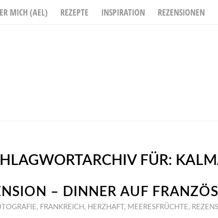
ER MICH (AEL)
REZEPTE
INSPIRATION
REZENSIONEN
CHLAGWORTARCHIV FÜR:
KALM
ENSION – DINNER AUF FRANZÖS
OTOGRAFIE
,
FRANKREICH
,
HERZHAFT
,
MEERESFRÜCHTE
,
REZEN