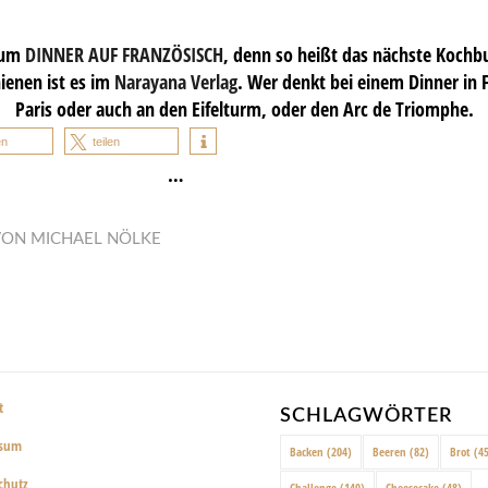
 zum
DINNER AUF FRANZÖSISCH
, denn so heißt das nächste Kochb
ienen ist es im
Narayana Verlag
. Wer denkt bei einem Dinner in F
Paris oder auch an den Eifelturm, oder den Arc de Triomphe.
en
teilen
…
VON
MICHAEL NÖLKE
t
SCHLAGWÖRTER
ssum
Backen
(204)
Beeren
(82)
Brot
(45
chutz
Challenge
(140)
Cheesecake
(48)