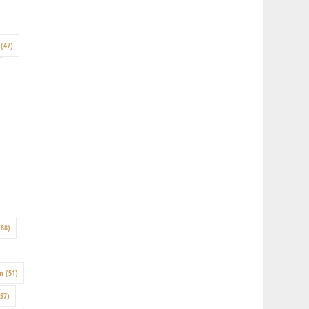
(47)
88)
on
(51)
57)