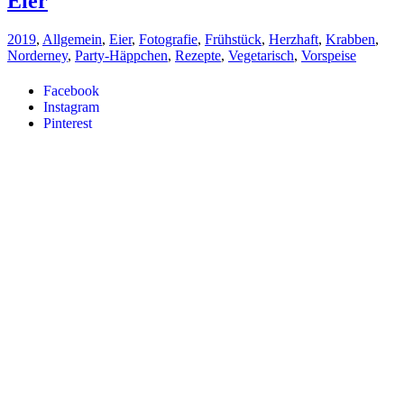
Eier
2019
,
Allgemein
,
Eier
,
Fotografie
,
Frühstück
,
Herzhaft
,
Krabben
,
Norderney
,
Party-Häppchen
,
Rezepte
,
Vegetarisch
,
Vorspeise
Facebook
Instagram
Pinterest