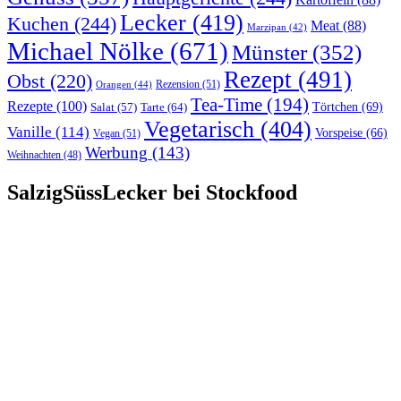
Lecker
(419)
Kuchen
(244)
Meat
(88)
Marzipan
(42)
Michael Nölke
(671)
Münster
(352)
Rezept
(491)
Obst
(220)
Rezension
(51)
Orangen
(44)
Tea-Time
(194)
Rezepte
(100)
Törtchen
(69)
Tarte
(64)
Salat
(57)
Vegetarisch
(404)
Vanille
(114)
Vorspeise
(66)
Vegan
(51)
Werbung
(143)
Weihnachten
(48)
SalzigSüssLecker bei Stockfood