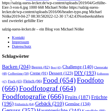
https://salzig-suess-lecker.de/wp-content/uploads/2019/04/Gefüllte-
Eier-3-von-6.jpg
1000
668
Michael Nölke
https://salzig-suess-
lecker.de/wp-content/uploads/2016/06/header-typo.png
Michael
Nölke
2019-04-27 08:30:58
2022-12-30 17:42:43
Nordseekrabben
und zweierlei gefüllte Eier
salzig-suess-lecker.de – ein Blog von Michael Nölke
Kontakt
Impressum
Datenschutz
Schlagwörter
Backen
(204)
Challenge
(140)
Beeren
(82)
Brot
(45)
Cheesecake
DIY
(193)
Dessert
(123)
Creme
(91)
Coffeetime
(58)
(48)
Erdbeeren
Food
(654)
Foodfoto
Fleisch
(96)
Fisch
(65)
(47)
(666)
Foodfotograf
(664)
Foodfotografie
(666)
Früchte
Fruits
(187)
(196)
Gebäck
(210)
Gemüse
(134)
Frühstück
(64)
Genuss
(357)
Hauptgerichte
(244)
Kartoffeln
(88)