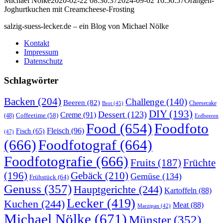
Michael Nölke
2020-02-22 08:30:37
2024-09-02 16:56:57
Orangen-
Joghurtkuchen mit Creamcheese-Frosting
salzig-suess-lecker.de – ein Blog von Michael Nölke
Kontakt
Impressum
Datenschutz
Schlagwörter
Backen
(204)
Challenge
(140)
Beeren
(82)
Brot
(45)
Cheesecake
DIY
(193)
Dessert
(123)
Creme
(91)
Coffeetime
(58)
(48)
Erdbeeren
Food
(654)
Foodfoto
Fleisch
(96)
Fisch
(65)
(47)
(666)
Foodfotograf
(664)
Foodfotografie
(666)
Früchte
Fruits
(187)
(196)
Gebäck
(210)
Gemüse
(134)
Frühstück
(64)
Genuss
(357)
Hauptgerichte
(244)
Kartoffeln
(88)
Lecker
(419)
Kuchen
(244)
Meat
(88)
Marzipan
(42)
Michael Nölke
(671)
Münster
(352)