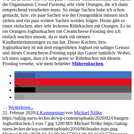
die Organisation
Crowd Farming
sehr viele Orangen, die ich dann
entsprechend verarbeiten muss. So einige Sachen habe ich schon
gemacht, bzw. ein paar Sachen wie der Orangenlikör müssen noch
ziehen und ein paar weitere Sachen werden folgen. Heute gibt es
einen einfachen, aber sehr leckeren Rührkuchen mit Orangen. Es ist
ein Orangen-Joghurtkuchen mit Creamcheese-Frosting den ich
einfach machen musste, da er stark mit meinen
Kindheitserinnerungen zu tun hat. Dieser Kuchen, bzw.
Joghurtkuchen ist mit dem eingerührten Joghurt ein saftiger Genuss
und dieses Creamcheese-Frosting toppt das Ganze natürlich. Wobei,
ich muss sagen, dass ich sehr gerne so Rührkuchen mit diesem
Frosting versehe, wie mein beliebter
Möhrenkuchen
.
teilen
merken
teilen
…
Weiterlesen...
22. Februar 2020
/
4 Kommentare
/
von
Michael Nölke
https://salzig-suess-lecker.de/wp-content/uploads/2020/02/Orangen-
Joghurtkuchen-5-von-7.jpg
1200
801
Michael Nölke
https://salzig-
suess-lecker.de/wp-content/uploads/2016/06/header-typo.png