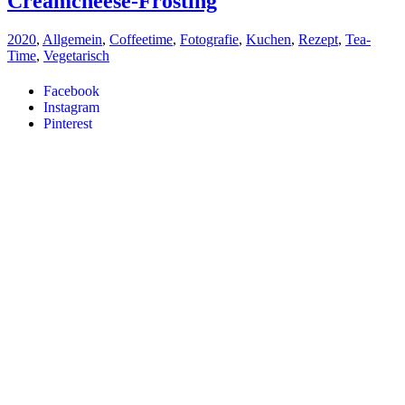
Creamcheese-Frosting
2020
,
Allgemein
,
Coffeetime
,
Fotografie
,
Kuchen
,
Rezept
,
Tea-
Time
,
Vegetarisch
Facebook
Instagram
Pinterest