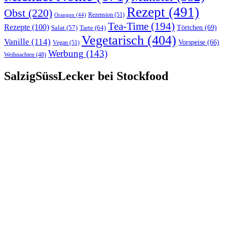
Rezept
(491)
Obst
(220)
Rezension
(51)
Orangen
(44)
Tea-Time
(194)
Rezepte
(100)
Törtchen
(69)
Tarte
(64)
Salat
(57)
Vegetarisch
(404)
Vanille
(114)
Vorspeise
(66)
Vegan
(51)
Werbung
(143)
Weihnachten
(48)
SalzigSüssLecker bei Stockfood