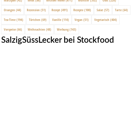
Marzipan
(42)
Meat
(88)
Michael Nölke
(671)
Münster
(352)
Obst
(220)
Orangen
(44)
Rezension
(51)
Rezept
(491)
Rezepte
(100)
Salat
(57)
Tarte
(64)
Tea-Time
(194)
Törtchen
(69)
Vanille
(114)
Vegan
(51)
Vegetarisch
(404)
Vorspeise
(66)
Weihnachten
(48)
Werbung
(143)
SalzigSüssLecker bei Stockfood