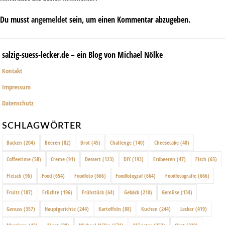
Du musst
angemeldet
sein, um einen Kommentar abzugeben.
salzig-suess-lecker.de – ein Blog von Michael Nölke
Kontakt
Impressum
Datenschutz
SCHLAGWÖRTER
Backen
(204)
Beeren
(82)
Brot
(45)
Challenge
(140)
Cheesecake
(48)
Coffeetime
(58)
Creme
(91)
Dessert
(123)
DIY
(193)
Erdbeeren
(47)
Fisch
(65)
Fleisch
(96)
Food
(654)
Foodfoto
(666)
Foodfotograf
(664)
Foodfotografie
(666)
Fruits
(187)
Früchte
(196)
Frühstück
(64)
Gebäck
(210)
Gemüse
(134)
Genuss
(357)
Hauptgerichte
(244)
Kartoffeln
(88)
Kuchen
(244)
Lecker
(419)