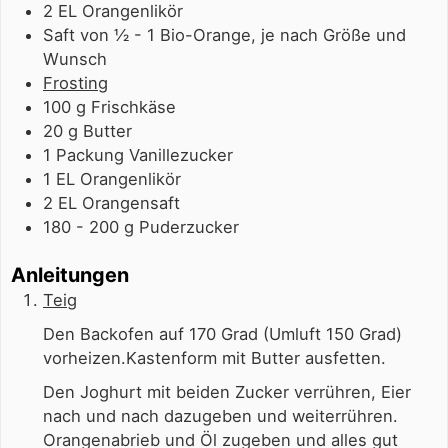
2
EL
Orangenlikör
Saft von ½ - 1 Bio-Orange, je nach Größe und
Wunsch
Frosting
100
g
Frischkäse
20
g
Butter
1
Packung
Vanillezucker
1
EL
Orangenlikör
2
EL
Orangensaft
180 - 200
g
Puderzucker
Anleitungen
Teig
Den Backofen auf 170 Grad (Umluft 150 Grad)
vorheizen.Kastenform mit Butter ausfetten.
Den Joghurt mit beiden Zucker verrühren, Eier
nach und nach dazugeben und weiterrühren.
Orangenabrieb und Öl zugeben und alles gut