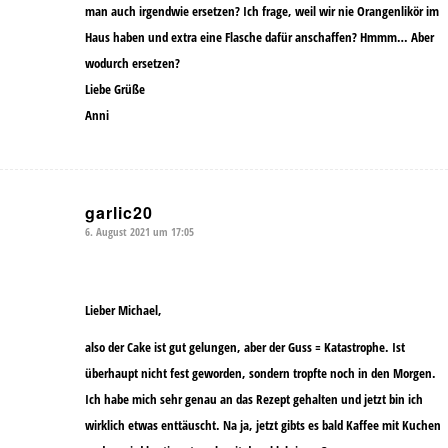
man auch irgendwie ersetzen? Ich frage, weil wir nie Orangenlikör im
Haus haben und extra eine Flasche dafür anschaffen? Hmmm… Aber
wodurch ersetzen?
Liebe Grüße
Anni
garlic20
6. August 2021 um 17:05
sagte:
Lieber Michael,
also der Cake ist gut gelungen, aber der Guss = Katastrophe. Ist
überhaupt nicht fest geworden, sondern tropfte noch in den Morgen.
Ich habe mich sehr genau an das Rezept gehalten und jetzt bin ich
wirklich etwas enttäuscht. Na ja, jetzt gibts es bald Kaffee mit Kuchen