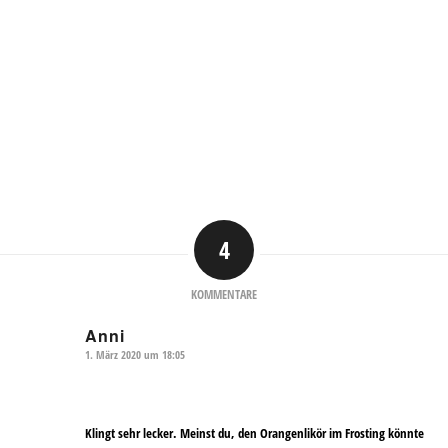
4
KOMMENTARE
Anni
1. März 2020 um 18:05
sagte:
Klingt sehr lecker. Meinst du, den Orangenlikör im Frosting könnte