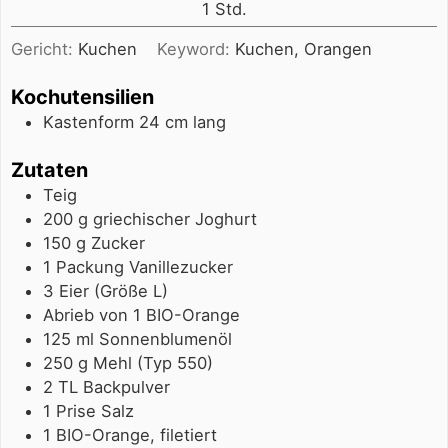
Stunde
1
Std.
Gericht:
Kuchen
Keyword:
Kuchen, Orangen
Kochutensilien
Kastenform 24 cm lang
Zutaten
Teig
200
g
griechischer Joghurt
150
g
Zucker
1
Packung
Vanillezucker
3
Eier (Größe L)
Abrieb von 1 BIO-Orange
125
ml
Sonnenblumenöl
250
g
Mehl (Typ 550)
2
TL
Backpulver
1
Prise
Salz
1
BIO-Orange, filetiert