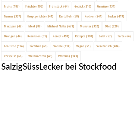
Fruits
(187)
Früchte
(196)
Frühstück
(64)
Gebäck
(210)
Gemüse
(134)
Genuss
(357)
Hauptgerichte
(244)
Kartoffeln
(88)
Kuchen
(244)
Lecker
(419)
Marzipan
(42)
Meat
(88)
Michael Nölke
(671)
Münster
(352)
Obst
(220)
Orangen
(44)
Rezension
(51)
Rezept
(491)
Rezepte
(100)
Salat
(57)
Tarte
(64)
Tea-Time
(194)
Törtchen
(69)
Vanille
(114)
Vegan
(51)
Vegetarisch
(404)
Vorspeise
(66)
Weihnachten
(48)
Werbung
(143)
SalzigSüssLecker bei Stockfood