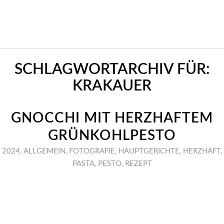
SCHLAGWORTARCHIV FÜR:
KRAKAUER
GNOCCHI MIT HERZHAFTEM
GRÜNKOHLPESTO
2024
,
ALLGEMEIN
,
FOTOGRAFIE
,
HAUPTGERICHTE
,
HERZHAFT
,
PASTA
,
PESTO
,
REZEPT