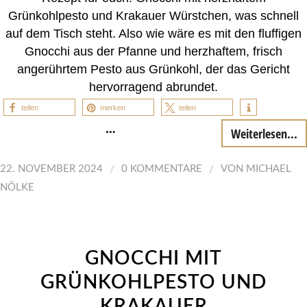
Grünkohlpesto und Krakauer Würstchen, was schnell
auf dem Tisch steht. Also wie wäre es mit den fluffigen
Gnocchi aus der Pfanne und herzhaftem, frisch
angerührtem Pesto aus Grünkohl, der das Gericht
hervorragend abrundet.
teilen
merken
teilen
…
Weiterlesen...
/
/
22. NOVEMBER 2024
0 KOMMENTARE
VON
MICHAEL
NÖLKE
GNOCCHI MIT
GRÜNKOHLPESTO UND
KRAKAUER