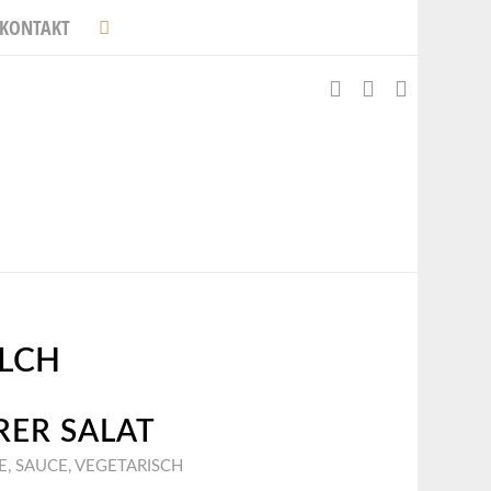
KONTAKT
LCH
RER SALAT
E
,
SAUCE
,
VEGETARISCH