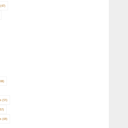
(47)
88)
on
(51)
57)
en
(69)