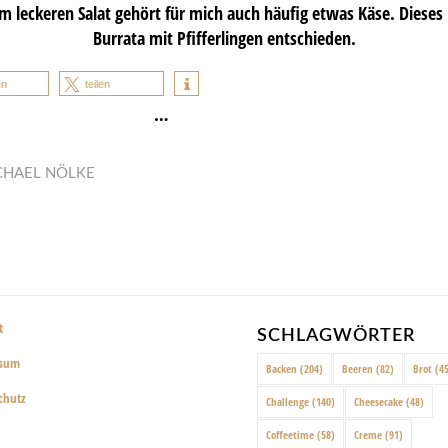
m leckeren Salat gehört für mich auch häufig etwas Käse. Dieses 
Burrata mit Pfifferlingen entschieden.
en
teilen
…
CHAEL NÖLKE
t
SCHLAGWÖRTER
ssum
Backen
(204)
Beeren
(82)
Brot
(45
chutz
Challenge
(140)
Cheesecake
(48)
Coffeetime
(58)
Creme
(91)