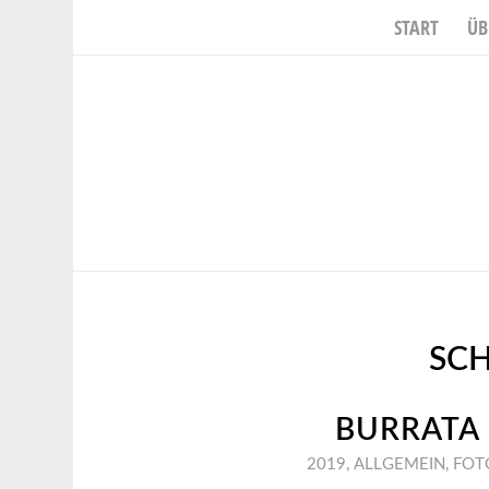
START
ÜB
SC
BURRATA 
2019
,
ALLGEMEIN
,
FOT