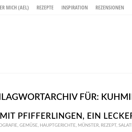
ER MICH (AEL)
REZEPTE
INSPIRATION
REZENSIONEN
HLAGWORTARCHIV FÜR:
KUHMI
MIT PFIFFERLINGEN, EIN LECKE
OGRAFIE
,
GEMÜSE
,
HAUPTGERICHTE
,
MÜNSTER
,
REZEPT
,
SALAT