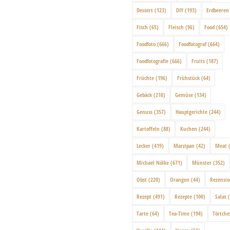
Dessert
(123)
DIY
(193)
Erdbeeren
Fisch
(65)
Fleisch
(96)
Food
(654)
Foodfoto
(666)
Foodfotograf
(664)
Foodfotografie
(666)
Fruits
(187)
Früchte
(196)
Frühstück
(64)
Gebäck
(210)
Gemüse
(134)
Genuss
(357)
Hauptgerichte
(244)
Kartoffeln
(88)
Kuchen
(244)
Lecker
(419)
Marzipan
(42)
Meat
(
Michael Nölke
(671)
Münster
(352)
Obst
(220)
Orangen
(44)
Rezensi
Rezept
(491)
Rezepte
(100)
Salat
(
Tarte
(64)
Tea-Time
(194)
Törtch