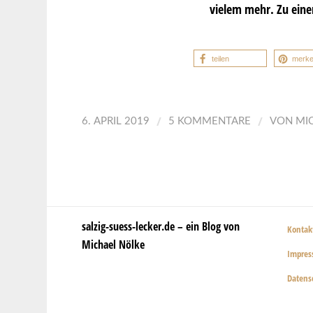
vielem mehr. Zu eine
teilen
merk
/
/
6. APRIL 2019
5 KOMMENTARE
VON
MI
salzig-suess-lecker.de – ein Blog von
Kontak
Michael Nölke
Impre
Datens