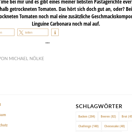
Time bei mir und es gibt eines meiner liebsten Pastagerichte ever
halb getrockneten Tomaten. Das hört sich doch gut an, oder? Be
trockneten Tomaten noch mal eine zusätzliche Geschmackskompo
Linguine Carbonara noch mal auf.
en
teilen
…
VON
MICHAEL NÖLKE
t
SCHLAGWÖRTER
ssum
Backen
(204)
Beeren
(82)
Brot
(45
chutz
Challenge
(140)
Cheesecake
(48)