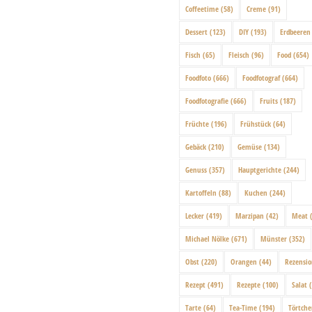
Coffeetime
(58)
Creme
(91)
Dessert
(123)
DIY
(193)
Erdbeeren
Fisch
(65)
Fleisch
(96)
Food
(654)
Foodfoto
(666)
Foodfotograf
(664)
Foodfotografie
(666)
Fruits
(187)
Früchte
(196)
Frühstück
(64)
Gebäck
(210)
Gemüse
(134)
Genuss
(357)
Hauptgerichte
(244)
Kartoffeln
(88)
Kuchen
(244)
Lecker
(419)
Marzipan
(42)
Meat
(
Michael Nölke
(671)
Münster
(352)
Obst
(220)
Orangen
(44)
Rezensi
Rezept
(491)
Rezepte
(100)
Salat
(
Tarte
(64)
Tea-Time
(194)
Törtch