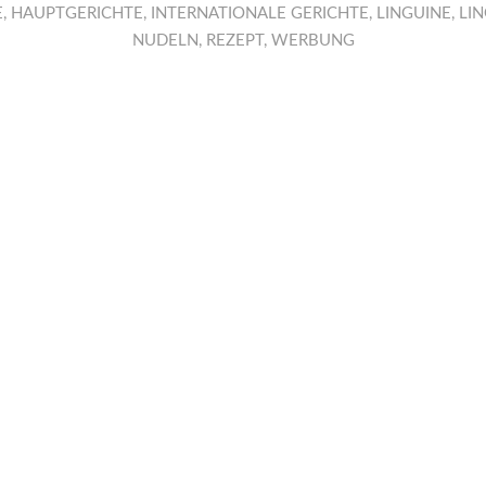
E
,
HAUPTGERICHTE
,
INTERNATIONALE GERICHTE
,
LINGUINE
,
LI
NUDELN
,
REZEPT
,
WERBUNG