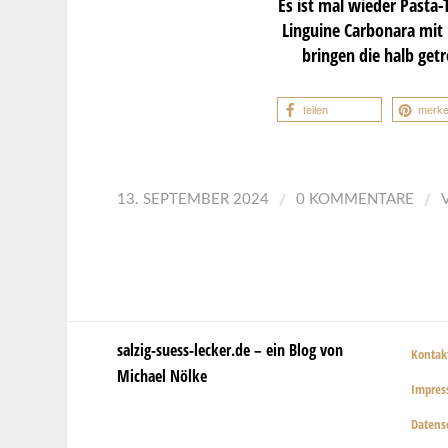
Es ist mal wieder Pasta-
Linguine Carbonara mit 
bringen die halb ge
teilen
merk
/
/
13. SEPTEMBER 2024
0 KOMMENTARE
salzig-suess-lecker.de – ein Blog von
Kontak
Michael Nölke
Impre
Datens