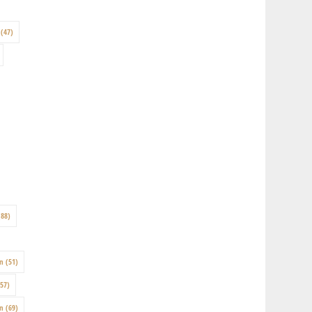
(47)
88)
on
(51)
57)
en
(69)