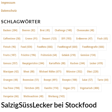
Impressum
Datenschutz
SCHLAGWÖRTER
Backen
(204)
Beeren
(82)
Brot
(45)
Challenge
(140)
Cheesecake
(48)
Coffeetime
(58)
Creme
(91)
Dessert
(123)
DIY
(193)
Erdbeeren
(47)
Fisch
(65)
Fleisch
(96)
Food
(654)
Foodfoto
(666)
Foodfotograf
(664)
Foodfotografie
(666)
Fruits
(187)
Früchte
(196)
Frühstück
(64)
Gebäck
(210)
Gemüse
(134)
Genuss
(357)
Hauptgerichte
(244)
Kartoffeln
(88)
Kuchen
(244)
Lecker
(419)
Marzipan
(42)
Meat
(88)
Michael Nölke
(671)
Münster
(352)
Obst
(220)
Orangen
(44)
Rezension
(51)
Rezept
(491)
Rezepte
(100)
Salat
(57)
Tarte
(64)
Tea-Time
(194)
Törtchen
(69)
Vanille
(114)
Vegan
(51)
Vegetarisch
(404)
Vorspeise
(66)
Weihnachten
(48)
Werbung
(143)
SalzigSüssLecker bei Stockfood