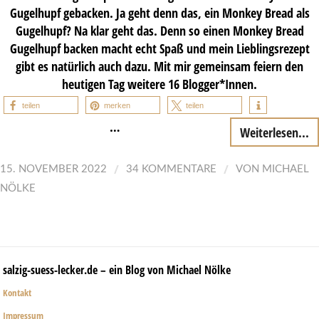
Gugelhupf gebacken. Ja geht denn das, ein Monkey Bread als
Gugelhupf? Na klar geht das. Denn so einen Monkey Bread
Gugelhupf backen macht echt Spaß und mein Lieblingsrezept
gibt es natürlich auch dazu. Mit mir gemeinsam feiern den
heutigen Tag weitere 16 Blogger*Innen.
teilen
merken
teilen
…
Weiterlesen...
/
/
15. NOVEMBER 2022
34 KOMMENTARE
VON
MICHAEL
NÖLKE
salzig-suess-lecker.de – ein Blog von Michael Nölke
Kontakt
Impressum