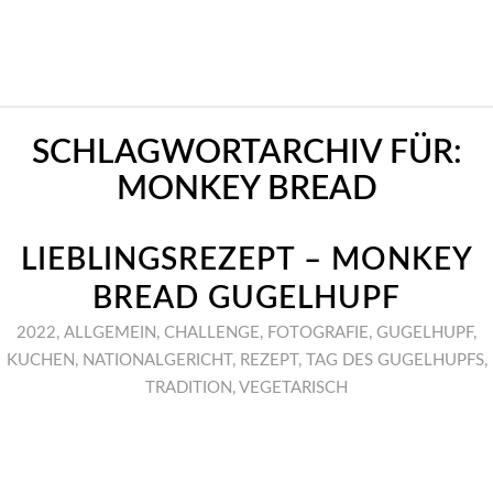
SCHLAGWORTARCHIV FÜR:
MONKEY BREAD
LIEBLINGSREZEPT – MONKEY
BREAD GUGELHUPF
2022
,
ALLGEMEIN
,
CHALLENGE
,
FOTOGRAFIE
,
GUGELHUPF
,
KUCHEN
,
NATIONALGERICHT
,
REZEPT
,
TAG DES GUGELHUPFS
,
TRADITION
,
VEGETARISCH