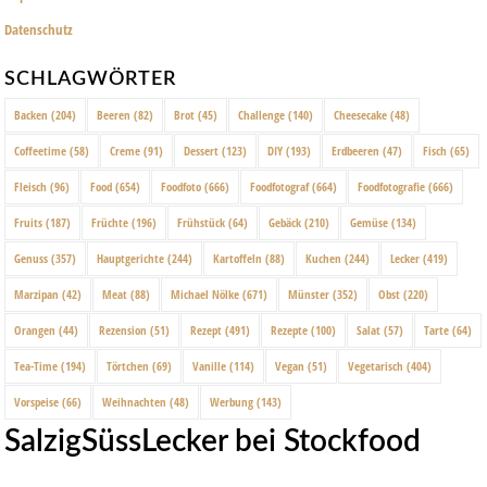
Datenschutz
SCHLAGWÖRTER
Backen
(204)
Beeren
(82)
Brot
(45)
Challenge
(140)
Cheesecake
(48)
Coffeetime
(58)
Creme
(91)
Dessert
(123)
DIY
(193)
Erdbeeren
(47)
Fisch
(65)
Fleisch
(96)
Food
(654)
Foodfoto
(666)
Foodfotograf
(664)
Foodfotografie
(666)
Fruits
(187)
Früchte
(196)
Frühstück
(64)
Gebäck
(210)
Gemüse
(134)
Genuss
(357)
Hauptgerichte
(244)
Kartoffeln
(88)
Kuchen
(244)
Lecker
(419)
Marzipan
(42)
Meat
(88)
Michael Nölke
(671)
Münster
(352)
Obst
(220)
Orangen
(44)
Rezension
(51)
Rezept
(491)
Rezepte
(100)
Salat
(57)
Tarte
(64)
Tea-Time
(194)
Törtchen
(69)
Vanille
(114)
Vegan
(51)
Vegetarisch
(404)
Vorspeise
(66)
Weihnachten
(48)
Werbung
(143)
SalzigSüssLecker bei Stockfood