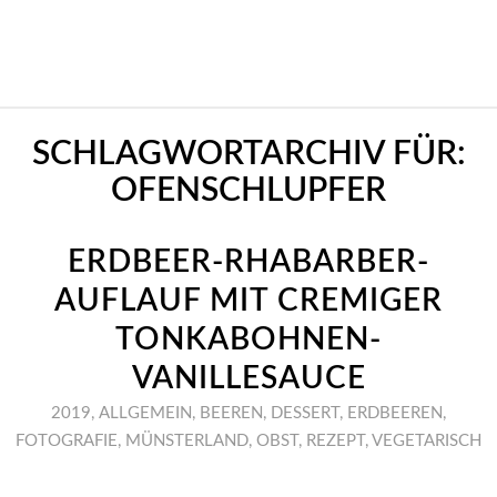
SCHLAGWORTARCHIV FÜR:
OFENSCHLUPFER
ERDBEER-RHABARBER-
AUFLAUF MIT CREMIGER
TONKABOHNEN-
VANILLESAUCE
2019
,
ALLGEMEIN
,
BEEREN
,
DESSERT
,
ERDBEEREN
,
FOTOGRAFIE
,
MÜNSTERLAND
,
OBST
,
REZEPT
,
VEGETARISCH