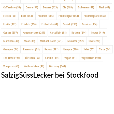
Coffeetime
(58)
Creme
(91)
Dessert
(123)
DIY
(193)
Erdbeeren
(47)
Fisch
(65)
Fleisch
(96)
Food
(654)
Foodfoto
(666)
Foodfotograf
(664)
Foodfotografie
(666)
Fruits
(187)
Früchte
(196)
Frühstück
(64)
Gebäck
(210)
Gemüse
(134)
Genuss
(357)
Hauptgerichte
(244)
Kartoffeln
(88)
Kuchen
(244)
Lecker
(419)
Marzipan
(42)
Meat
(88)
Michael Nölke
(671)
Münster
(352)
Obst
(220)
Orangen
(44)
Rezension
(51)
Rezept
(491)
Rezepte
(100)
Salat
(57)
Tarte
(64)
Tea-Time
(194)
Törtchen
(69)
Vanille
(114)
Vegan
(51)
Vegetarisch
(404)
Vorspeise
(66)
Weihnachten
(48)
Werbung
(143)
SalzigSüssLecker bei Stockfood