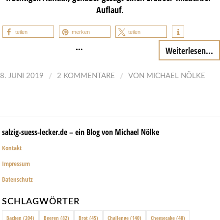
Auflauf.
teilen
merken
teilen
…
Weiterlesen...
/
/
8. JUNI 2019
2 KOMMENTARE
VON
MICHAEL NÖLKE
salzig-suess-lecker.de – ein Blog von Michael Nölke
Kontakt
Impressum
Datenschutz
SCHLAGWÖRTER
Backen
(204)
Beeren
(82)
Brot
(45)
Challenge
(140)
Cheesecake
(48)