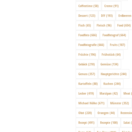
Coffeetime
(58)
Creme
(91)
Dessert
(123)
DIY
(193)
Erdbeeren
Fisch
(65)
Fleisch
(96)
Food
(654)
Foodfoto
(666)
Foodfotograf
(664)
Foodfotografie
(666)
Fruits
(187)
Früchte
(196)
Frühstück
(64)
Gebäck
(210)
Gemüse
(134)
Genuss
(357)
Hauptgerichte
(244)
Kartoffeln
(88)
Kuchen
(244)
Lecker
(419)
Marzipan
(42)
Meat
(
Michael Nölke
(671)
Münster
(352)
Obst
(220)
Orangen
(44)
Rezensi
Rezept
(491)
Rezepte
(100)
Salat
(