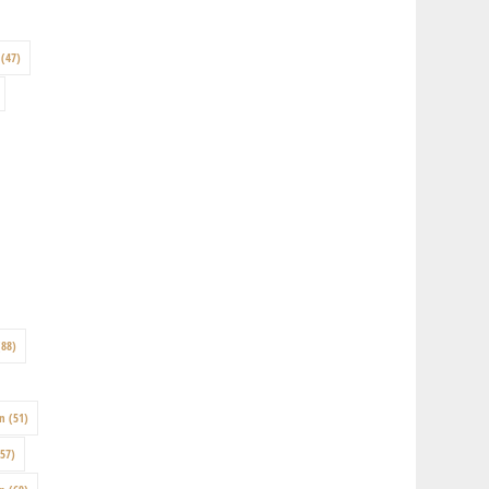
(47)
88)
on
(51)
57)