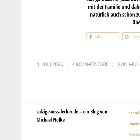
mit der Familie und da
natürlich auch schon z
übe
teilen
merk
/
/
4. JULI 2020
4 KOMMENTARE
VON
MIC
salzig-suess-lecker.de – ein Blog von
Kontak
Michael Nölke
Impre
Datens