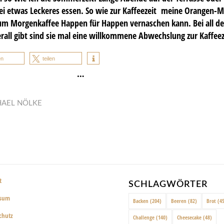
bei etwas Leckeres essen. So wie zur Kaffeezeit meine Orangen-
um Morgenkaffee Happen für Happen vernaschen kann. Bei all den
rall gibt sind sie mal eine willkommene Abwechslung zur Kaffeez
en
teilen
…
HAEL NÖLKE
t
SCHLAGWÖRTER
ssum
Backen
(204)
Beeren
(82)
Brot
(45
chutz
Challenge
(140)
Cheesecake
(48)