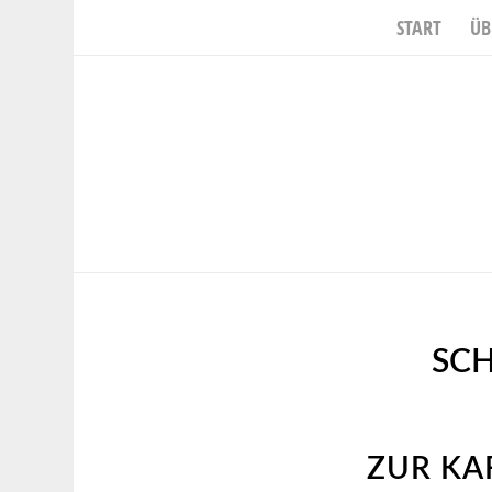
START
ÜB
SC
ZUR KA