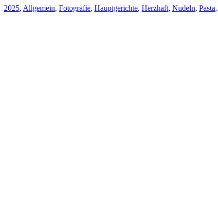
2025
,
Allgemein
,
Fotografie
,
Hauptgerichte
,
Herzhaft
,
Nudeln
,
Pasta