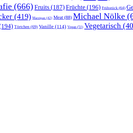
afie
(666)
Früchte
(196)
Ge
Fruits
(187)
Frühstück
(64)
Michael Nölke
(
cker
(419)
Meat
(88)
Marzipan
(42)
Vegetarisch
(40
(194)
Vanille
(114)
Törtchen
(69)
Vegan
(51)