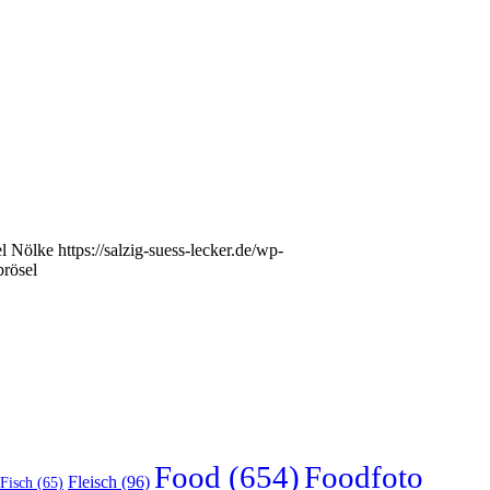
l Nölke
https://salzig-suess-lecker.de/wp-
brösel
Food
(654)
Foodfoto
Fleisch
(96)
Fisch
(65)