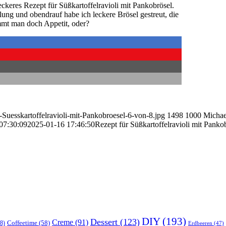
eckeres Rezept für Süßkartoffelravioli mit Pankobrösel.
llung und obendrauf habe ich leckere Brösel gestreut, die
mmt man doch Appetit, oder?
r-Suesskartoffelravioli-mit-Pankobroesel-6-von-8.jpg
1498
1000
Michae
07:30:09
2025-01-16 17:46:50
Rezept für Süßkartoffelravioli mit Panko
DIY
(193)
Dessert
(123)
Creme
(91)
Coffeetime
(58)
8)
Erdbeeren
(47)