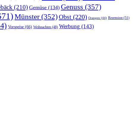
Genuss
(357)
bäck
(210)
Gemüse
(134)
671)
Münster
(352)
Obst
(220)
Rezension
(51)
Orangen
(44)
4)
Werbung
(143)
Vorspeise
(66)
Weihnachten
(48)