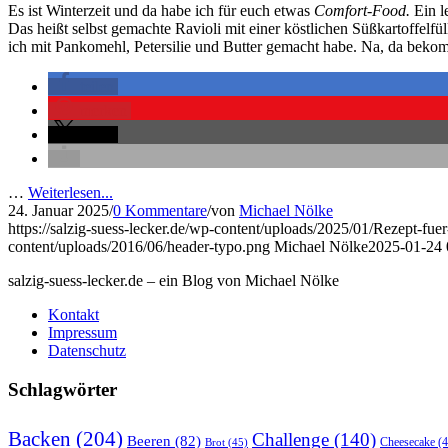
Es ist Winterzeit und da habe ich für euch etwas
Comfort-Food.
Ein l
Das heißt selbst gemachte Ravioli mit einer köstlichen Süßkartoffelfü
ich mit Pankomehl, Petersilie und Butter gemacht habe. Na, da beko
teilen
merken
teilen
…
Weiterlesen...
24. Januar 2025
/
0 Kommentare
/
von
Michael Nölke
https://salzig-suess-lecker.de/wp-content/uploads/2025/01/Rezept-fue
content/uploads/2016/06/header-typo.png
Michael Nölke
2025-01-24 
salzig-suess-lecker.de – ein Blog von Michael Nölke
Kontakt
Impressum
Datenschutz
Schlagwörter
Backen
(204)
Challenge
(140)
Beeren
(82)
Brot
(45)
Cheesecake
(4