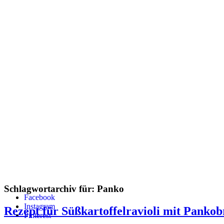
Schlagwortarchiv für:
Panko
Facebook
Instagram
Rezept für Süßkartoffelravioli mit Pankob
Pinterest