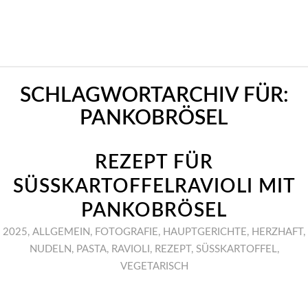
SCHLAGWORTARCHIV FÜR:
PANKOBRÖSEL
REZEPT FÜR
SÜSSKARTOFFELRAVIOLI MIT P
ANKOBRÖSEL
2025
,
ALLGEMEIN
,
FOTOGRAFIE
,
HAUPTGERICHTE
,
HERZHAFT
,
NUDELN
,
PASTA
,
RAVIOLI
,
REZEPT
,
SÜSSKARTOFFEL
,
VEGETARISCH