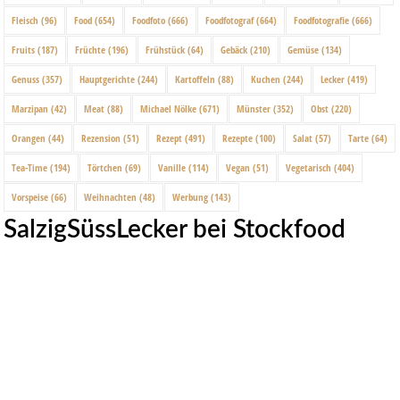
Fleisch
(96)
Food
(654)
Foodfoto
(666)
Foodfotograf
(664)
Foodfotografie
(666)
Fruits
(187)
Früchte
(196)
Frühstück
(64)
Gebäck
(210)
Gemüse
(134)
Genuss
(357)
Hauptgerichte
(244)
Kartoffeln
(88)
Kuchen
(244)
Lecker
(419)
Marzipan
(42)
Meat
(88)
Michael Nölke
(671)
Münster
(352)
Obst
(220)
Orangen
(44)
Rezension
(51)
Rezept
(491)
Rezepte
(100)
Salat
(57)
Tarte
(64)
Tea-Time
(194)
Törtchen
(69)
Vanille
(114)
Vegan
(51)
Vegetarisch
(404)
Vorspeise
(66)
Weihnachten
(48)
Werbung
(143)
SalzigSüssLecker bei Stockfood