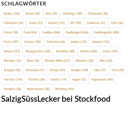
SCHLAGWÖRTER
Backen
(204)
Beeren
(82)
Brot
(45)
Challenge
(140)
Cheesecake
(48)
Coffeetime
(58)
Creme
(91)
Dessert
(123)
DIY
(193)
Erdbeeren
(47)
Fisch
(65)
Fleisch
(96)
Food
(654)
Foodfoto
(666)
Foodfotograf
(664)
Foodfotografie
(666)
Fruits
(187)
Früchte
(196)
Frühstück
(64)
Gebäck
(210)
Gemüse
(134)
Genuss
(357)
Hauptgerichte
(244)
Kartoffeln
(88)
Kuchen
(244)
Lecker
(419)
Marzipan
(42)
Meat
(88)
Michael Nölke
(671)
Münster
(352)
Obst
(220)
Orangen
(44)
Rezension
(51)
Rezept
(491)
Rezepte
(100)
Salat
(57)
Tarte
(64)
Tea-Time
(194)
Törtchen
(69)
Vanille
(114)
Vegan
(51)
Vegetarisch
(404)
Vorspeise
(66)
Weihnachten
(48)
Werbung
(143)
SalzigSüssLecker bei Stockfood