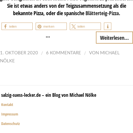
Sie ist etwas anders von der Teigzusammensetzung als die
bekannte Pizza, oder die spanische
Blätterteig-Pizza
.
teilen
merken
teilen
…
Weiterlesen...
/
/
1. OKTOBER 2020
6 KOMMENTARE
VON
MICHAEL
NÖLKE
salzig-suess-lecker.de – ein Blog von Michael Nölke
Kontakt
Impressum
Datenschutz