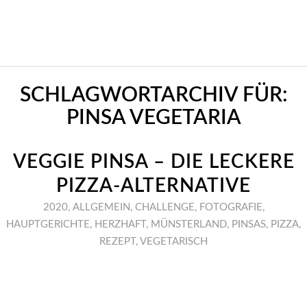
SCHLAGWORTARCHIV FÜR:
PINSA VEGETARIA
VEGGIE PINSA – DIE LECKERE
PIZZA-ALTERNATIVE
2020
,
ALLGEMEIN
,
CHALLENGE
,
FOTOGRAFIE
,
HAUPTGERICHTE
,
HERZHAFT
,
MÜNSTERLAND
,
PINSAS
,
PIZZA
,
REZEPT
,
VEGETARISCH