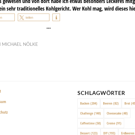
s gewesen und von dort habe ich etwas besonders Leckeres mitge
 ein sehr traditionelles Kohlgericht. Wer Kohl mag, wird dieses hie
en
teilen
…
N
MICHAEL NÖLKE
t
SCHLAGWÖRTER
ssum
Backen
(204)
Beeren
(82)
Brot
(45
chutz
Challenge
(140)
Cheesecake
(48)
Coffeetime
(58)
Creme
(91)
Dessert
(123)
DIY
(193)
Erdbeeren