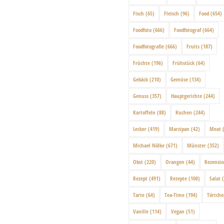
Fisch
(65)
Fleisch
(96)
Food
(654)
Foodfoto
(666)
Foodfotograf
(664)
Foodfotografie
(666)
Fruits
(187)
Früchte
(196)
Frühstück
(64)
Gebäck
(210)
Gemüse
(134)
Genuss
(357)
Hauptgerichte
(244)
Kartoffeln
(88)
Kuchen
(244)
Lecker
(419)
Marzipan
(42)
Meat
(
Michael Nölke
(671)
Münster
(352)
Obst
(220)
Orangen
(44)
Rezensi
Rezept
(491)
Rezepte
(100)
Salat
(
Tarte
(64)
Tea-Time
(194)
Törtch
Vanille
(114)
Vegan
(51)