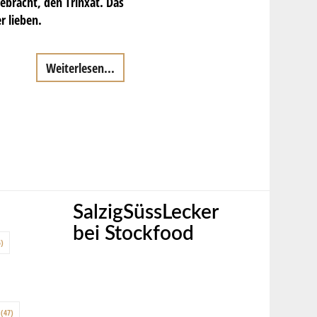
bracht, den Trinxat. Das
r lieben.
Weiterlesen...
SalzigSüssLecker
bei Stockfood
)
(47)