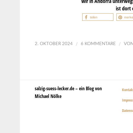
wir in Andorra unterweg
ist dort
teilen
merk
/
/
2. OKTOBER 2024
6 KOMMENTARE
VO
salzig-suess-lecker.de – ein Blog von
Kontak
Michael Nölke
Impre
Datens