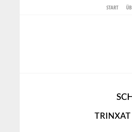
START
ÜB
SC
TRINXAT