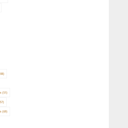
88)
on
(51)
57)
en
(69)