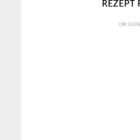
REZEPT
DIP
,
FLEI