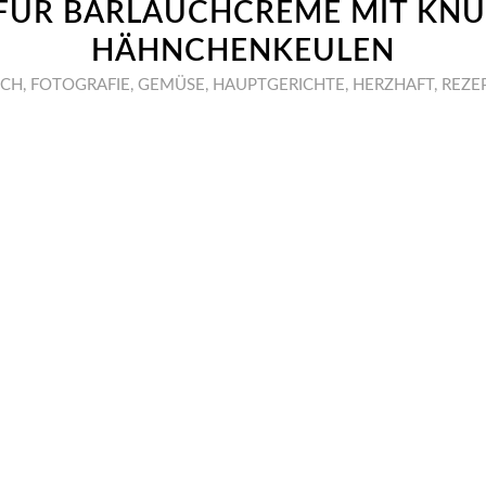
 FÜR BÄRLAUCHCREME MIT KNU
HÄHNCHENKEULEN
SCH
,
FOTOGRAFIE
,
GEMÜSE
,
HAUPTGERICHTE
,
HERZHAFT
,
REZE