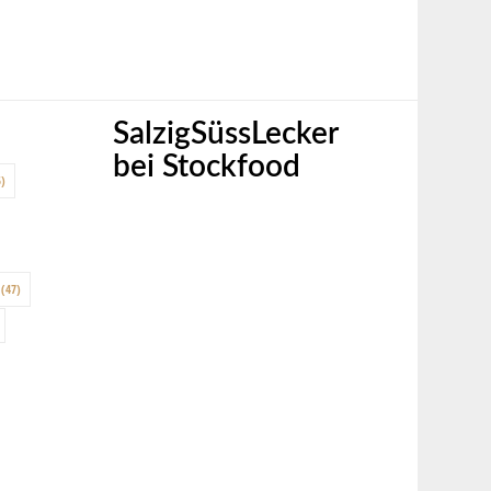
SalzigSüssLecker
bei Stockfood
)
(47)