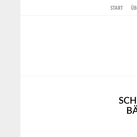
START
ÜB
SCH
B