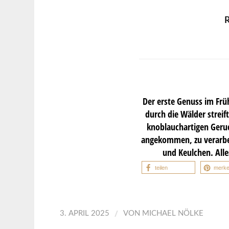
R
Der erste Genuss im Frü
durch die Wälder streif
knoblauchartigen Geruc
angekommen, zu verarbei
und Keulchen. All
teilen
merk
/
3. APRIL 2025
VON
MICHAEL NÖLKE