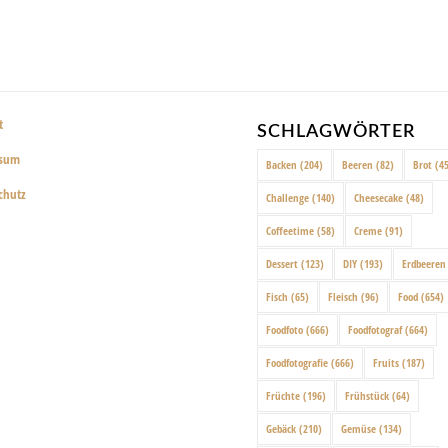
t
SCHLAGWÖRTER
ssum
Backen
(204)
Beeren
(82)
Brot
(45
chutz
Challenge
(140)
Cheesecake
(48)
Coffeetime
(58)
Creme
(91)
Dessert
(123)
DIY
(193)
Erdbeeren
Fisch
(65)
Fleisch
(96)
Food
(654)
Foodfoto
(666)
Foodfotograf
(664)
Foodfotografie
(666)
Fruits
(187)
Früchte
(196)
Frühstück
(64)
Gebäck
(210)
Gemüse
(134)