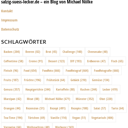
salzig-suess-lecker.de – ein Blog von Michael Nölke
Kontakt
Impressum
Datenschutz
SCHLAGWÖRTER
Backen
(204)
Beeren
(82)
Brot
(45)
Challenge
(140)
Cheesecake
(48)
Coffeetime
(58)
Creme
(91)
Dessert
(123)
DIY
(193)
Erdbeeren
(47)
Fisch
(65)
Fleisch
(96)
Food
(654)
Foodfoto
(666)
Foodfotograf
(664)
Foodfotografie
(666)
Fruits
(187)
Früchte
(196)
Frühstück
(64)
Gebäck
(210)
Gemüse
(134)
Genuss
(357)
Hauptgerichte
(244)
Kartoffeln
(88)
Kuchen
(244)
Lecker
(419)
Marzipan
(42)
Meat
(88)
Michael Nölke
(671)
Münster
(352)
Obst
(220)
Orangen
(44)
Rezension
(51)
Rezept
(491)
Rezepte
(100)
Salat
(57)
Tarte
(64)
Tea-Time
(194)
Törtchen
(69)
Vanille
(114)
Vegan
(51)
Vegetarisch
(404)
Vorspeise
(66)
Weihnachten
(48)
Werbung
(143)