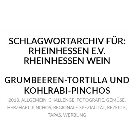
SCHLAGWORTARCHIV FÜR:
RHEINHESSEN E.V.
RHEINHESSEN WEIN
GRUMBEEREN-TORTILLA UND
KOHLRABI-PINCHOS
2018
,
ALLGEMEIN
,
CHALLENGE
,
FOTOGRAFIE
,
GEMÜSE
,
HERZHAFT
,
PINCHOS
,
REGIONALE SPEZIALITÄT
,
REZEPTE
,
TAPAS
,
WERBUNG