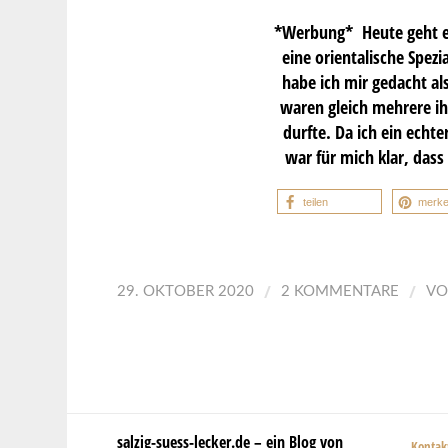
*Werbung* Heute geht es 
eine orientalische Spez
habe ich mir gedacht al
waren gleich mehrere ih
durfte. Da ich ein echt
war für mich klar, das
teilen
merk
/
/
29. OKTOBER 2020
2 KOMMENTARE
V
salzig-suess-lecker.de – ein Blog von
Kontak