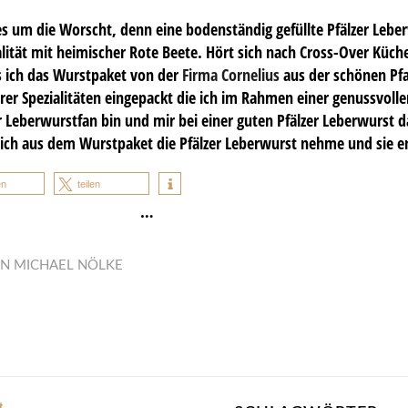
um die Worscht, denn eine bodenständig gefüllte Pfälzer Leberwu
ialität mit heimischer Rote Beete. Hört sich nach Cross-Over Küc
s ich das Wurstpaket von der
Firma Cornelius
aus der schönen Pfa
rer Spezialitäten eingepackt die ich im Rahmen einer genussvoll
er Leberwurstfan bin und mir bei einer guten Pfälzer Leberwurs
s ich aus dem Wurstpaket die Pfälzer Leberwurst nehme und sie e
en
teilen
…
ON
MICHAEL NÖLKE
t