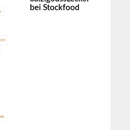
bei Stockfood
)
(47)
88)