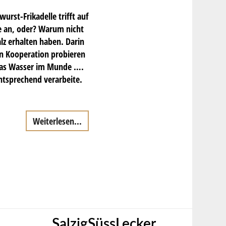
rst-Frikadelle trifft auf
he an, oder? Warum nicht
lz erhalten haben. Darin
en Kooperation probieren
t das Wasser im Munde ….
ntsprechend verarbeite.
Weiterlesen...
SalzigSüssLecker