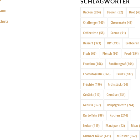
SCHLAGWÖRTER
ssum
Backen
(204)
Beeren
(82)
Brot
(45
chutz
Challenge
(140)
Cheesecake
(48)
Coffeetime
(58)
Creme
(91)
Dessert
(123)
DIY
(193)
Erdbeeren
Fisch
(65)
Fleisch
(96)
Food
(654)
Foodfoto
(666)
Foodfotograf
(664)
Foodfotografie
(666)
Fruits
(187)
Früchte
(196)
Frühstück
(64)
Gebäck
(210)
Gemüse
(134)
Genuss
(357)
Hauptgerichte
(244)
Kartoffeln
(88)
Kuchen
(244)
Lecker
(419)
Marzipan
(42)
Meat
(
Michael Nölke
(671)
Münster
(352)