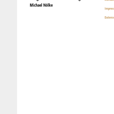
Michael Nölke
Impre
Datens