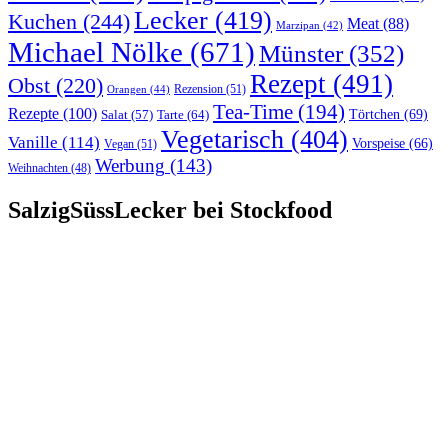
Lecker
(419)
Kuchen
(244)
Meat
(88)
Marzipan
(42)
Michael Nölke
(671)
Münster
(352)
Rezept
(491)
Obst
(220)
Rezension
(51)
Orangen
(44)
Tea-Time
(194)
Rezepte
(100)
Törtchen
(69)
Tarte
(64)
Salat
(57)
Vegetarisch
(404)
Vanille
(114)
Vorspeise
(66)
Vegan
(51)
Werbung
(143)
Weihnachten
(48)
SalzigSüssLecker bei Stockfood