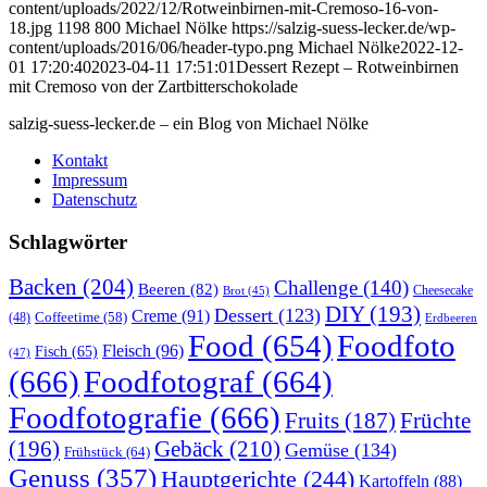
content/uploads/2022/12/Rotweinbirnen-mit-Cremoso-16-von-
18.jpg
1198
800
Michael Nölke
https://salzig-suess-lecker.de/wp-
content/uploads/2016/06/header-typo.png
Michael Nölke
2022-12-
01 17:20:40
2023-04-11 17:51:01
Dessert Rezept – Rotweinbirnen
mit Cremoso von der Zartbitterschokolade
salzig-suess-lecker.de – ein Blog von Michael Nölke
Kontakt
Impressum
Datenschutz
Schlagwörter
Backen
(204)
Challenge
(140)
Beeren
(82)
Brot
(45)
Cheesecake
DIY
(193)
Dessert
(123)
Creme
(91)
Coffeetime
(58)
(48)
Erdbeeren
Food
(654)
Foodfoto
Fleisch
(96)
Fisch
(65)
(47)
(666)
Foodfotograf
(664)
Foodfotografie
(666)
Früchte
Fruits
(187)
(196)
Gebäck
(210)
Gemüse
(134)
Frühstück
(64)
Genuss
(357)
Hauptgerichte
(244)
Kartoffeln
(88)