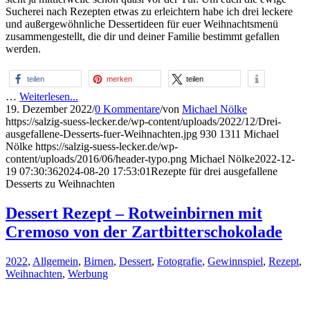
Sucherei nach Rezepten etwas zu erleichtern habe ich drei leckere
und außergewöhnliche Dessertideen für euer Weihnachtsmenü
zusammengestellt, die dir und deiner Familie bestimmt gefallen
werden.
teilen
merken
teilen
…
Weiterlesen...
19. Dezember 2022
/
0 Kommentare
/
von
Michael Nölke
https://salzig-suess-lecker.de/wp-content/uploads/2022/12/Drei-
ausgefallene-Desserts-fuer-Weihnachten.jpg
930
1311
Michael
Nölke
https://salzig-suess-lecker.de/wp-
content/uploads/2016/06/header-typo.png
Michael Nölke
2022-12-
19 07:30:36
2024-08-20 17:53:01
Rezepte für drei ausgefallene
Desserts zu Weihnachten
Dessert Rezept – Rotweinbirnen mit
Cremoso von der Zartbitterschokolade
2022
,
Allgemein
,
Birnen
,
Dessert
,
Fotografie
,
Gewinnspiel
,
Rezept
,
Weihnachten
,
Werbung