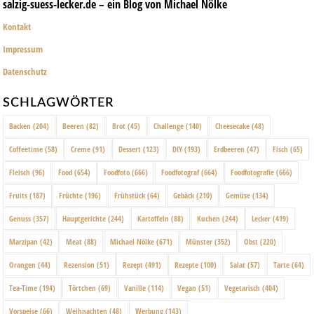
salzig-suess-lecker.de – ein Blog von Michael Nölke
Kontakt
Impressum
Datenschutz
SCHLAGWÖRTER
Backen
(204)
Beeren
(82)
Brot
(45)
Challenge
(140)
Cheesecake
(48)
Coffeetime
(58)
Creme
(91)
Dessert
(123)
DIY
(193)
Erdbeeren
(47)
Fisch
(65)
Fleisch
(96)
Food
(654)
Foodfoto
(666)
Foodfotograf
(664)
Foodfotografie
(666)
Fruits
(187)
Früchte
(196)
Frühstück
(64)
Gebäck
(210)
Gemüse
(134)
Genuss
(357)
Hauptgerichte
(244)
Kartoffeln
(88)
Kuchen
(244)
Lecker
(419)
Marzipan
(42)
Meat
(88)
Michael Nölke
(671)
Münster
(352)
Obst
(220)
Orangen
(44)
Rezension
(51)
Rezept
(491)
Rezepte
(100)
Salat
(57)
Tarte
(64)
Tea-Time
(194)
Törtchen
(69)
Vanille
(114)
Vegan
(51)
Vegetarisch
(404)
Vorspeise
(66)
Weihnachten
(48)
Werbung
(143)