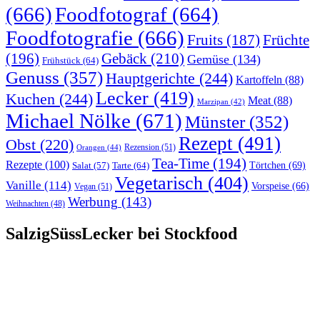
(666)
Foodfotograf
(664)
Foodfotografie
(666)
Früchte
Fruits
(187)
(196)
Gebäck
(210)
Gemüse
(134)
Frühstück
(64)
Genuss
(357)
Hauptgerichte
(244)
Kartoffeln
(88)
Lecker
(419)
Kuchen
(244)
Meat
(88)
Marzipan
(42)
Michael Nölke
(671)
Münster
(352)
Rezept
(491)
Obst
(220)
Rezension
(51)
Orangen
(44)
Tea-Time
(194)
Rezepte
(100)
Törtchen
(69)
Tarte
(64)
Salat
(57)
Vegetarisch
(404)
Vanille
(114)
Vorspeise
(66)
Vegan
(51)
Werbung
(143)
Weihnachten
(48)
SalzigSüssLecker bei Stockfood