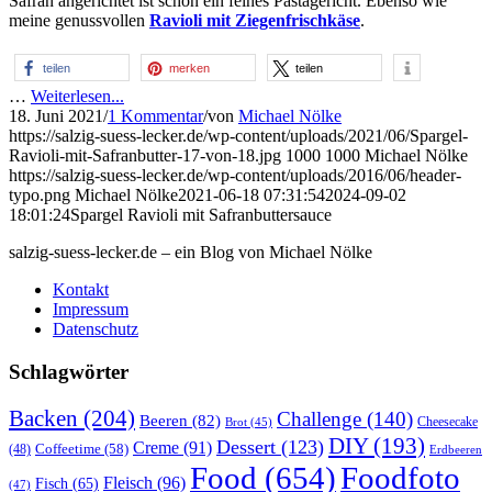
Safran angerichtet ist schon ein feines Pastagericht. Ebenso wie
meine genussvollen
Ravioli mit Ziegenfrischkäse
.
teilen
merken
teilen
…
Weiterlesen...
18. Juni 2021
/
1 Kommentar
/
von
Michael Nölke
https://salzig-suess-lecker.de/wp-content/uploads/2021/06/Spargel-
Ravioli-mit-Safranbutter-17-von-18.jpg
1000
1000
Michael Nölke
https://salzig-suess-lecker.de/wp-content/uploads/2016/06/header-
typo.png
Michael Nölke
2021-06-18 07:31:54
2024-09-02
18:01:24
Spargel Ravioli mit Safranbuttersauce
salzig-suess-lecker.de – ein Blog von Michael Nölke
Kontakt
Impressum
Datenschutz
Schlagwörter
Backen
(204)
Challenge
(140)
Beeren
(82)
Brot
(45)
Cheesecake
DIY
(193)
Dessert
(123)
Creme
(91)
Coffeetime
(58)
(48)
Erdbeeren
Food
(654)
Foodfoto
Fleisch
(96)
Fisch
(65)
(47)