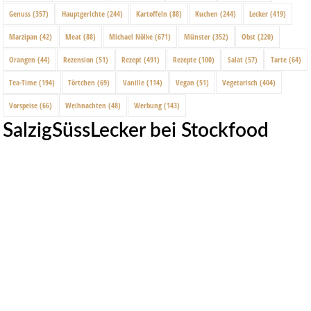
Genuss
(357)
Hauptgerichte
(244)
Kartoffeln
(88)
Kuchen
(244)
Lecker
(419)
Marzipan
(42)
Meat
(88)
Michael Nölke
(671)
Münster
(352)
Obst
(220)
Orangen
(44)
Rezension
(51)
Rezept
(491)
Rezepte
(100)
Salat
(57)
Tarte
(64)
Tea-Time
(194)
Törtchen
(69)
Vanille
(114)
Vegan
(51)
Vegetarisch
(404)
Vorspeise
(66)
Weihnachten
(48)
Werbung
(143)
SalzigSüssLecker bei Stockfood