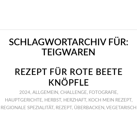
SCHLAGWORTARCHIV FÜR:
TEIGWAREN
REZEPT FÜR ROTE BEETE
KNÖPFLE
2024
,
ALLGEMEIN
,
CHALLENGE
,
FOTOGRAFIE
,
HAUPTGERICHTE
,
HERBST
,
HERZHAFT
,
KOCH MEIN REZEPT
,
REGIONALE SPEZIALITÄT
,
REZEPT
,
ÜBERBACKEN
,
VEGETARISCH