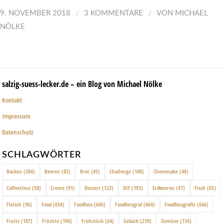
/
/
9. NOVEMBER 2018
3 KOMMENTARE
VON
MICHAEL
NÖLKE
salzig-suess-lecker.de – ein Blog von Michael Nölke
Kontakt
Impressum
Datenschutz
SCHLAGWÖRTER
Backen
(204)
Beeren
(82)
Brot
(45)
Challenge
(140)
Cheesecake
(48)
Coffeetime
(58)
Creme
(91)
Dessert
(123)
DIY
(193)
Erdbeeren
(47)
Fisch
(65)
Fleisch
(96)
Food
(654)
Foodfoto
(666)
Foodfotograf
(664)
Foodfotografie
(666)
Fruits
(187)
Früchte
(196)
Frühstück
(64)
Gebäck
(210)
Gemüse
(134)