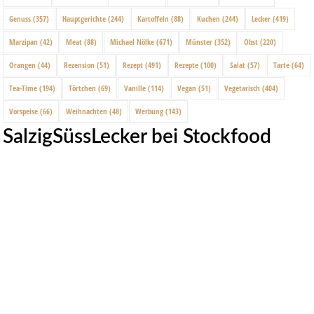
Genuss
(357)
Hauptgerichte
(244)
Kartoffeln
(88)
Kuchen
(244)
Lecker
(419)
Marzipan
(42)
Meat
(88)
Michael Nölke
(671)
Münster
(352)
Obst
(220)
Orangen
(44)
Rezension
(51)
Rezept
(491)
Rezepte
(100)
Salat
(57)
Tarte
(64)
Tea-Time
(194)
Törtchen
(69)
Vanille
(114)
Vegan
(51)
Vegetarisch
(404)
Vorspeise
(66)
Weihnachten
(48)
Werbung
(143)
SalzigSüssLecker bei Stockfood