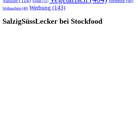
Vanille
(114)
Vorspeise
(66)
Vegan
(51)
Werbung
(143)
Weihnachten
(48)
SalzigSüssLecker bei Stockfood