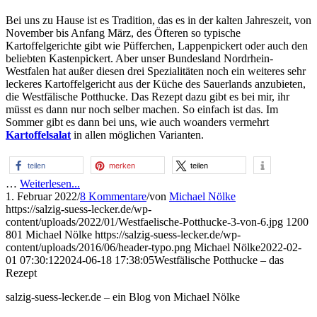
Bei uns zu Hause ist es Tradition, das es in der kalten Jahreszeit, von
November bis Anfang März, des Öfteren so typische
Kartoffelgerichte gibt wie Püfferchen, Lappenpickert oder auch den
beliebten Kastenpickert. Aber unser Bundesland Nordrhein-
Westfalen hat außer diesen drei Spezialitäten noch ein weiteres sehr
leckeres Kartoffelgericht aus der Küche des Sauerlands anzubieten,
die Westfälische Potthucke. Das Rezept dazu gibt es bei mir, ihr
müsst es dann nur noch selber machen. So einfach ist das. Im
Sommer gibt es dann bei uns, wie auch woanders vermehrt
Kartoffelsalat
in allen möglichen Varianten.
teilen
merken
teilen
…
Weiterlesen...
1. Februar 2022
/
8 Kommentare
/
von
Michael Nölke
https://salzig-suess-lecker.de/wp-
content/uploads/2022/01/Westfaelische-Potthucke-3-von-6.jpg
1200
801
Michael Nölke
https://salzig-suess-lecker.de/wp-
content/uploads/2016/06/header-typo.png
Michael Nölke
2022-02-
01 07:30:12
2024-06-18 17:38:05
Westfälische Potthucke – das
Rezept
salzig-suess-lecker.de – ein Blog von Michael Nölke