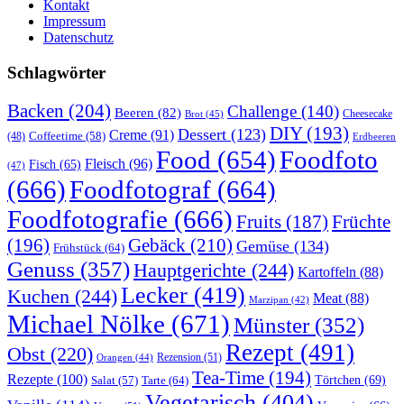
Kontakt
Impressum
Datenschutz
Schlagwörter
Backen
(204)
Challenge
(140)
Beeren
(82)
Brot
(45)
Cheesecake
DIY
(193)
Dessert
(123)
Creme
(91)
Coffeetime
(58)
(48)
Erdbeeren
Food
(654)
Foodfoto
Fleisch
(96)
Fisch
(65)
(47)
(666)
Foodfotograf
(664)
Foodfotografie
(666)
Früchte
Fruits
(187)
(196)
Gebäck
(210)
Gemüse
(134)
Frühstück
(64)
Genuss
(357)
Hauptgerichte
(244)
Kartoffeln
(88)
Lecker
(419)
Kuchen
(244)
Meat
(88)
Marzipan
(42)
Michael Nölke
(671)
Münster
(352)
Rezept
(491)
Obst
(220)
Rezension
(51)
Orangen
(44)
Tea-Time
(194)
Rezepte
(100)
Törtchen
(69)
Tarte
(64)
Salat
(57)
Vegetarisch
(404)