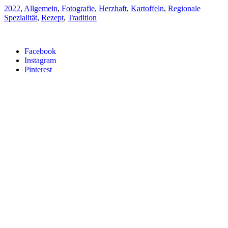
2022
,
Allgemein
,
Fotografie
,
Herzhaft
,
Kartoffeln
,
Regionale
Spezialität
,
Rezept
,
Tradition
Facebook
Instagram
Pinterest