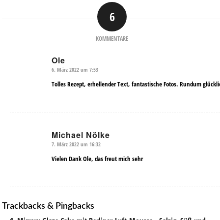
6
sagt:
sagt:
sagt:
sagt:
KOMMENTARE
Ole
6. März 2022 um 7:53
sagte:
Tolles Rezept, erhellender Text, fantastische Fotos. Rundum glückli
Michael Nölke
7. März 2022 um 16:32
sagte:
Vielen Dank Ole, das freut mich sehr
Trackbacks & Pingbacks