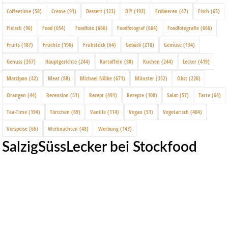
Coffeetime
(58)
Creme
(91)
Dessert
(123)
DIY
(193)
Erdbeeren
(47)
Fisch
(65)
Fleisch
(96)
Food
(654)
Foodfoto
(666)
Foodfotograf
(664)
Foodfotografie
(666)
Fruits
(187)
Früchte
(196)
Frühstück
(64)
Gebäck
(210)
Gemüse
(134)
Genuss
(357)
Hauptgerichte
(244)
Kartoffeln
(88)
Kuchen
(244)
Lecker
(419)
Marzipan
(42)
Meat
(88)
Michael Nölke
(671)
Münster
(352)
Obst
(220)
Orangen
(44)
Rezension
(51)
Rezept
(491)
Rezepte
(100)
Salat
(57)
Tarte
(64)
Tea-Time
(194)
Törtchen
(69)
Vanille
(114)
Vegan
(51)
Vegetarisch
(404)
Vorspeise
(66)
Weihnachten
(48)
Werbung
(143)
SalzigSüssLecker bei Stockfood