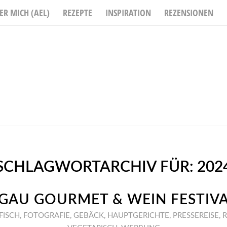
ER MICH (AEL)
REZEPTE
INSPIRATION
REZENSIONEN
SCHLAGWORTARCHIV FÜR:
202
GAU GOURMET & WEIN FESTIVA
FISCH
,
FOTOGRAFIE
,
GEBÄCK
,
HAUPTGERICHTE
,
PRESSEREISE
,
R