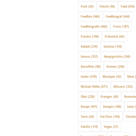
Fisch
(65)
Fleisch
(96)
Food
(654)
Foodfoto
(666)
Foodfotograf
(664)
Foodfotografie
(666)
Fruits
(187)
Früchte
(196)
Frühstück
(64)
Gebäck
(210)
Gemüse
(134)
Genuss
(357)
Hauptgerichte
(244)
Kartoffeln
(88)
Kuchen
(244)
Lecker
(419)
Marzipan
(42)
Meat
(
Michael Nölke
(671)
Münster
(352)
Obst
(220)
Orangen
(44)
Rezensi
Rezept
(491)
Rezepte
(100)
Salat
(
Tarte
(64)
Tea-Time
(194)
Törtch
Vanille
(114)
Vegan
(51)