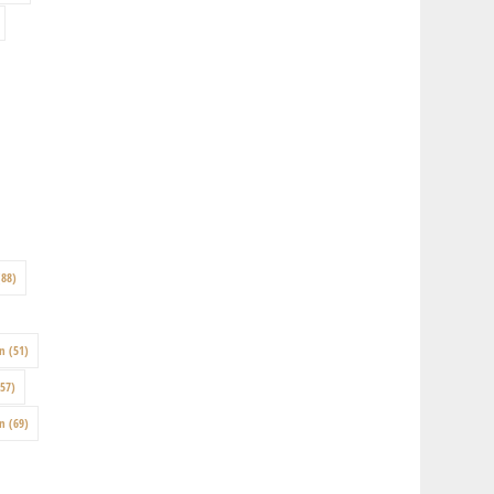
88)
on
(51)
57)
en
(69)