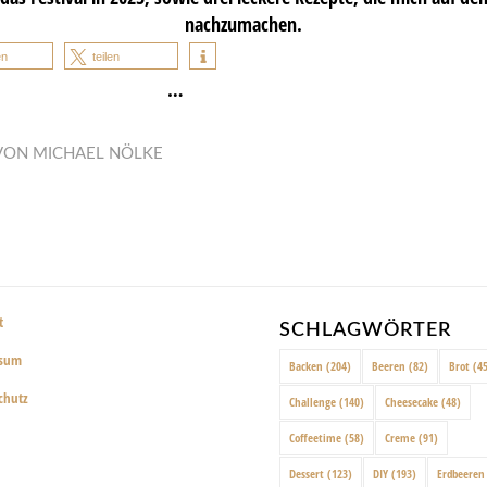
nachzumachen.
en
teilen
…
VON
MICHAEL NÖLKE
t
SCHLAGWÖRTER
ssum
Backen
(204)
Beeren
(82)
Brot
(45
chutz
Challenge
(140)
Cheesecake
(48)
Coffeetime
(58)
Creme
(91)
Dessert
(123)
DIY
(193)
Erdbeeren