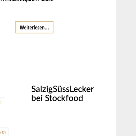
Weiterlesen...
SalzigSüssLecker
bei Stockfood
)
(47)