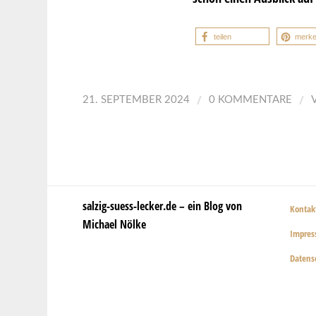
teilen
merk
/
/
21. SEPTEMBER 2024
0 KOMMENTARE
salzig-suess-lecker.de – ein Blog von
Kontak
Michael Nölke
Impre
Datens