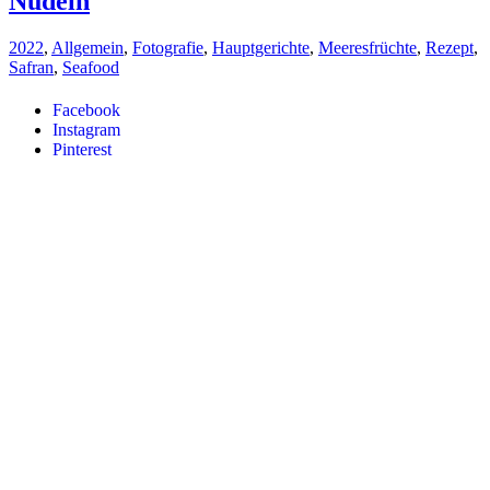
Nudeln
2022
,
Allgemein
,
Fotografie
,
Hauptgerichte
,
Meeresfrüchte
,
Rezept
,
Safran
,
Seafood
Facebook
Instagram
Pinterest