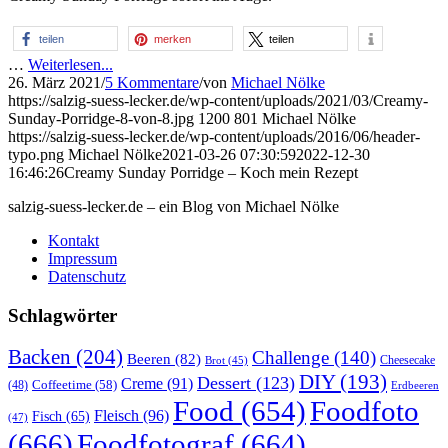
teilen
merken
teilen
…
Weiterlesen...
26. März 2021
/
5 Kommentare
/
von
Michael Nölke
https://salzig-suess-lecker.de/wp-content/uploads/2021/03/Creamy-
Sunday-Porridge-8-von-8.jpg
1200
801
Michael Nölke
https://salzig-suess-lecker.de/wp-content/uploads/2016/06/header-
typo.png
Michael Nölke
2021-03-26 07:30:59
2022-12-30
16:46:26
Creamy Sunday Porridge – Koch mein Rezept
salzig-suess-lecker.de – ein Blog von Michael Nölke
Kontakt
Impressum
Datenschutz
Schlagwörter
Backen
(204)
Challenge
(140)
Beeren
(82)
Brot
(45)
Cheesecake
DIY
(193)
Dessert
(123)
Creme
(91)
Coffeetime
(58)
(48)
Erdbeeren
Food
(654)
Foodfoto
Fleisch
(96)
Fisch
(65)
(47)
(666)
Foodfotograf
(664)