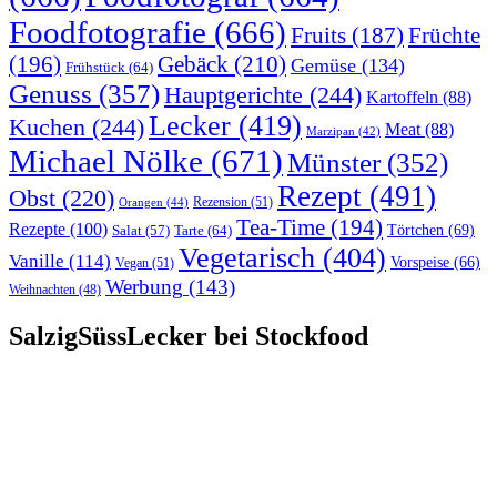
Foodfotografie
(666)
Früchte
Fruits
(187)
(196)
Gebäck
(210)
Gemüse
(134)
Frühstück
(64)
Genuss
(357)
Hauptgerichte
(244)
Kartoffeln
(88)
Lecker
(419)
Kuchen
(244)
Meat
(88)
Marzipan
(42)
Michael Nölke
(671)
Münster
(352)
Rezept
(491)
Obst
(220)
Rezension
(51)
Orangen
(44)
Tea-Time
(194)
Rezepte
(100)
Törtchen
(69)
Tarte
(64)
Salat
(57)
Vegetarisch
(404)
Vanille
(114)
Vorspeise
(66)
Vegan
(51)
Werbung
(143)
Weihnachten
(48)
SalzigSüssLecker bei Stockfood