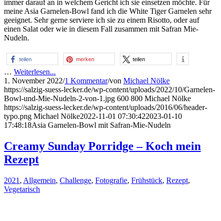
immer darauf an in welchem Gericht ich sie einsetzen möchte. Für
meine Asia Garnelen-Bowl fand ich die White Tiger Garnelen sehr
geeignet. Sehr gerne serviere ich sie zu einem Risotto, oder auf
einen Salat oder wie in diesem Fall zusammen mit Safran Mie-
Nudeln.
teilen
merken
teilen
…
Weiterlesen...
1. November 2022
/
1 Kommentar
/
von
Michael Nölke
https://salzig-suess-lecker.de/wp-content/uploads/2022/10/Garnelen-
Bowl-und-Mie-Nudeln-2-von-1.jpg
600
800
Michael Nölke
https://salzig-suess-lecker.de/wp-content/uploads/2016/06/header-
typo.png
Michael Nölke
2022-11-01 07:30:42
2023-01-10
17:48:18
Asia Garnelen-Bowl mit Safran-Mie-Nudeln
Creamy Sunday Porridge – Koch mein
Rezept
2021
,
Allgemein
,
Challenge
,
Fotografie
,
Frühstück
,
Rezept
,
Vegetarisch