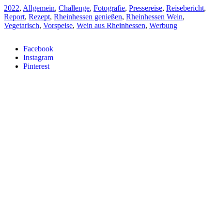
2022
,
Allgemein
,
Challenge
,
Fotografie
,
Pressereise
,
Reisebericht
,
Report
,
Rezept
,
Rheinhessen genießen
,
Rheinhessen Wein
,
Vegetarisch
,
Vorspeise
,
Wein aus Rheinhessen
,
Werbung
Facebook
Instagram
Pinterest