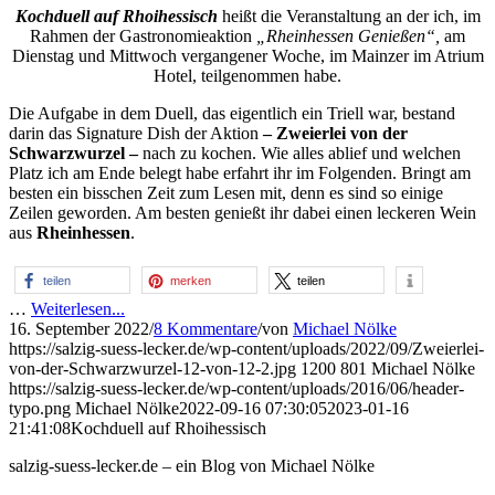
Kochduell auf Rhoihessisch
heißt die Veranstaltung an der ich, im
Rahmen der Gastronomieaktion
„Rheinhessen Genießen“,
am
Dienstag und Mittwoch vergangener Woche, im Mainzer im Atrium
Hotel, teilgenommen habe.
Die Aufgabe in dem Duell, das eigentlich ein Triell war, bestand
darin das Signature Dish der Aktion
–
Zweierlei von der
Schwarzwurzel –
nach zu kochen. Wie alles ablief und welchen
Platz ich am Ende belegt habe erfahrt ihr im Folgenden. Bringt am
besten ein bisschen Zeit zum Lesen mit, denn es sind so einige
Zeilen geworden. Am besten genießt ihr dabei einen leckeren Wein
aus
Rheinhessen
.
teilen
merken
teilen
…
Weiterlesen...
16. September 2022
/
8 Kommentare
/
von
Michael Nölke
https://salzig-suess-lecker.de/wp-content/uploads/2022/09/Zweierlei-
von-der-Schwarzwurzel-12-von-12-2.jpg
1200
801
Michael Nölke
https://salzig-suess-lecker.de/wp-content/uploads/2016/06/header-
typo.png
Michael Nölke
2022-09-16 07:30:05
2023-01-16
21:41:08
Kochduell auf Rhoihessisch
salzig-suess-lecker.de – ein Blog von Michael Nölke