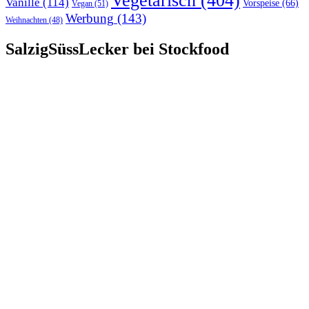
Vegetarisch
(404)
Vanille
(114)
Vorspeise
(66)
Vegan
(51)
Werbung
(143)
Weihnachten
(48)
SalzigSüssLecker bei Stockfood