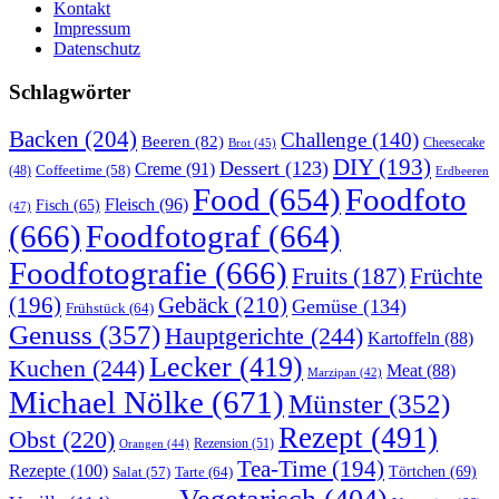
Kontakt
Impressum
Datenschutz
Schlagwörter
Backen
(204)
Challenge
(140)
Beeren
(82)
Brot
(45)
Cheesecake
DIY
(193)
Dessert
(123)
Creme
(91)
Coffeetime
(58)
(48)
Erdbeeren
Food
(654)
Foodfoto
Fleisch
(96)
Fisch
(65)
(47)
(666)
Foodfotograf
(664)
Foodfotografie
(666)
Früchte
Fruits
(187)
(196)
Gebäck
(210)
Gemüse
(134)
Frühstück
(64)
Genuss
(357)
Hauptgerichte
(244)
Kartoffeln
(88)
Lecker
(419)
Kuchen
(244)
Meat
(88)
Marzipan
(42)
Michael Nölke
(671)
Münster
(352)
Rezept
(491)
Obst
(220)
Rezension
(51)
Orangen
(44)
Tea-Time
(194)
Rezepte
(100)
Törtchen
(69)
Tarte
(64)
Salat
(57)