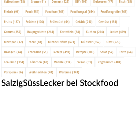
Coffeetime
(58)
Creme
(91)
Dessert
(123)
DIY
(193)
Erdbeeren
(47)
Fisch
(65)
Fleisch
(96)
Food
(654)
Foodfoto
(666)
Foodfotograf
(664)
Foodfotografie
(666)
Fruits
(187)
Früchte
(196)
Frühstück
(64)
Gebäck
(210)
Gemüse
(134)
Genuss
(357)
Hauptgerichte
(244)
Kartoffeln
(88)
Kuchen
(244)
Lecker
(419)
Marzipan
(42)
Meat
(88)
Michael Nölke
(671)
Münster
(352)
Obst
(220)
Orangen
(44)
Rezension
(51)
Rezept
(491)
Rezepte
(100)
Salat
(57)
Tarte
(64)
Tea-Time
(194)
Törtchen
(69)
Vanille
(114)
Vegan
(51)
Vegetarisch
(404)
Vorspeise
(66)
Weihnachten
(48)
Werbung
(143)
SalzigSüssLecker bei Stockfood