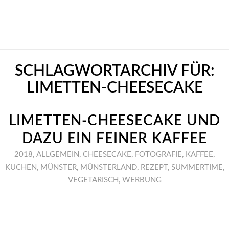
SCHLAGWORTARCHIV FÜR:
LIMETTEN-CHEESECAKE
LIMETTEN-CHEESECAKE UND
DAZU EIN FEINER KAFFEE
2018
,
ALLGEMEIN
,
CHEESECAKE
,
FOTOGRAFIE
,
KAFFEE
,
KUCHEN
,
MÜNSTER
,
MÜNSTERLAND
,
REZEPT
,
SUMMERTIME
,
VEGETARISCH
,
WERBUNG