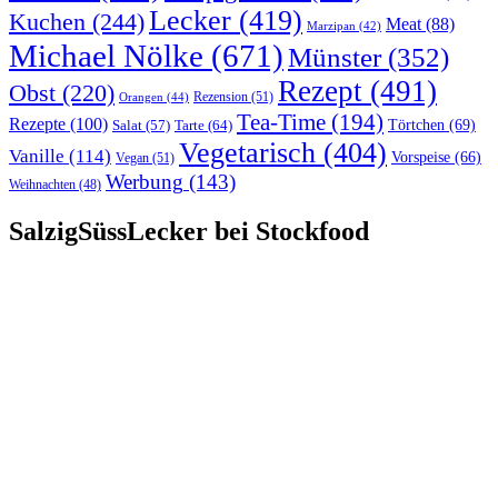
Lecker
(419)
Kuchen
(244)
Meat
(88)
Marzipan
(42)
Michael Nölke
(671)
Münster
(352)
Rezept
(491)
Obst
(220)
Rezension
(51)
Orangen
(44)
Tea-Time
(194)
Rezepte
(100)
Törtchen
(69)
Tarte
(64)
Salat
(57)
Vegetarisch
(404)
Vanille
(114)
Vorspeise
(66)
Vegan
(51)
Werbung
(143)
Weihnachten
(48)
SalzigSüssLecker bei Stockfood