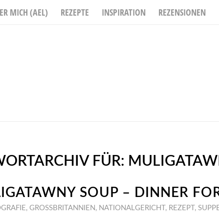
ER MICH (AEL)
REZEPTE
INSPIRATION
REZENSIONEN
ORTARCHIV FÜR:
MULIGATAW
IGATAWNY SOUP – DINNER FO
GRAFIE
,
GROSSBRITANNIEN
,
NATIONALGERICHT
,
REZEPT
,
SUPP