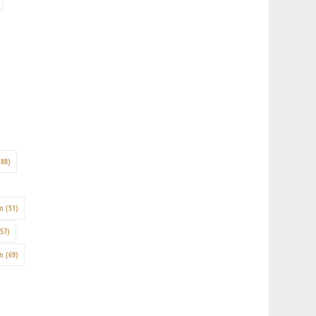
88)
on
(51)
57)
en
(69)