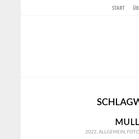
START
ÜB
SCHLAGW
MULL
2022
,
ALLGEMEIN
,
FOTO