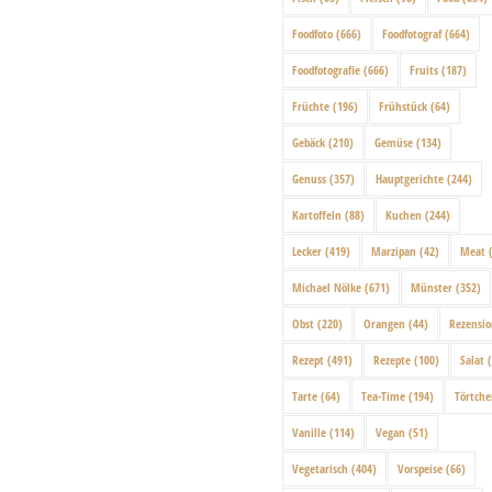
Foodfoto
(666)
Foodfotograf
(664)
Foodfotografie
(666)
Fruits
(187)
Früchte
(196)
Frühstück
(64)
Gebäck
(210)
Gemüse
(134)
Genuss
(357)
Hauptgerichte
(244)
Kartoffeln
(88)
Kuchen
(244)
Lecker
(419)
Marzipan
(42)
Meat
(
Michael Nölke
(671)
Münster
(352)
Obst
(220)
Orangen
(44)
Rezensi
Rezept
(491)
Rezepte
(100)
Salat
(
Tarte
(64)
Tea-Time
(194)
Törtch
Vanille
(114)
Vegan
(51)
Vegetarisch
(404)
Vorspeise
(66)