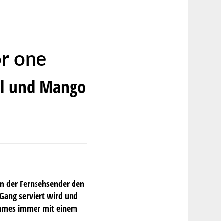
or one
el und Mango
em der Fernsehsender den
 Gang serviert wird und
 James immer mit einem