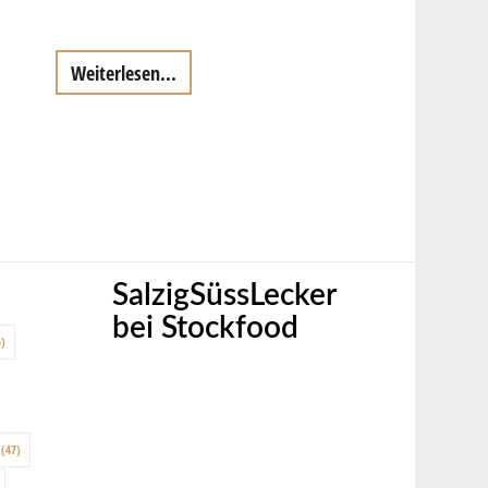
Weiterlesen...
SalzigSüssLecker
bei Stockfood
)
(47)