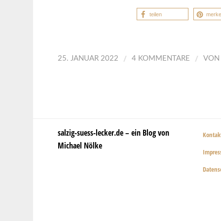
teilen
merk
/
/
25. JANUAR 2022
4 KOMMENTARE
VO
salzig-suess-lecker.de – ein Blog von
Kontak
Michael Nölke
Impre
Datens