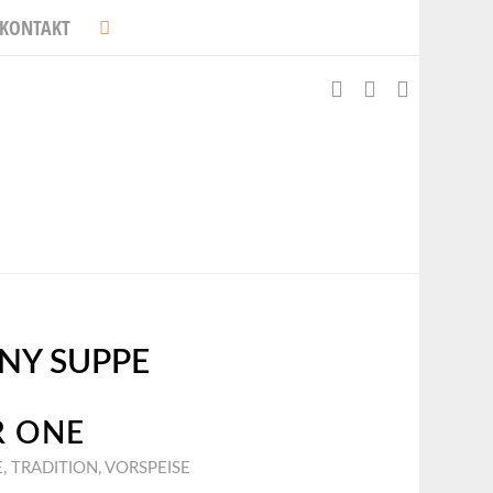
KONTAKT
NY SUPPE
R ONE
E
,
TRADITION
,
VORSPEISE