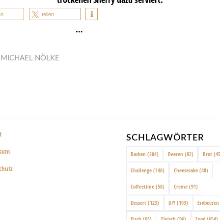
en
teilen
…
N
MICHAEL NÖLKE
t
SCHLAGWÖRTER
ssum
Backen
(204)
Beeren
(82)
Brot
(45
chutz
Challenge
(140)
Cheesecake
(48)
Coffeetime
(58)
Creme
(91)
Dessert
(123)
DIY
(193)
Erdbeeren
Fisch
(65)
Fleisch
(96)
Food
(654)