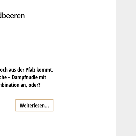
dbeeren
noch aus der Pfalz kommt.
üche – Dampfnudle mit
bination an, oder?
Weiterlesen...