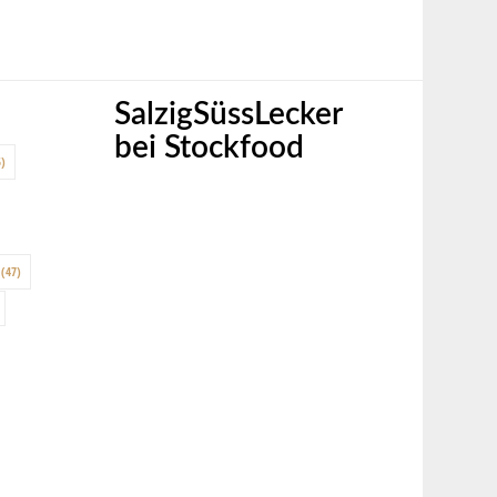
SalzigSüssLecker
bei Stockfood
)
(47)