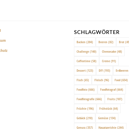
t
SCHLAGWÖRTER
ssum
Backen
(204)
Beeren
(82)
Brot
(45
chutz
Challenge
(140)
Cheesecake
(48)
Coffeetime
(58)
Creme
(91)
Dessert
(123)
DIY
(193)
Erdbeeren
Fisch
(65)
Fleisch
(96)
Food
(654)
Foodfoto
(666)
Foodfotograf
(664)
Foodfotografie
(666)
Fruits
(187)
Früchte
(196)
Frühstück
(64)
Gebäck
(210)
Gemüse
(134)
Genuss
(357)
Hauptgerichte
(244)