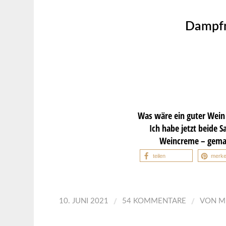
Dampfn
Was wäre ein guter Wein 
Ich habe jetzt beide
Weincreme – gemac
teilen
merk
/
/
10. JUNI 2021
54 KOMMENTARE
VON
M