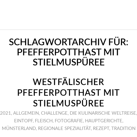
SCHLAGWORTARCHIV FÜR:
PFEFFERPOTTHAST MIT
STIELMUSPÜREE
WESTFÄLISCHER
PFEFFERPOTTHAST MIT
STIELMUSPÜREE
2021
,
ALLGEMEIN
,
CHALLENGE
,
DIE KULINARISCHE WELTREISE
,
EINTOPF
,
FLEISCH
,
FOTOGRAFIE
,
HAUPTGERICHTE
,
MÜNSTERLAND
,
REGIONALE SPEZIALITÄT
,
REZEPT
,
TRADITION