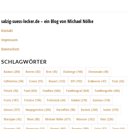
salzig-suess-lecker.de – ein Blog von Michael Nölke
Kontakt
Impressum
Datenschutz
SCHLAGWÖRTER
Backen
(204)
Beeren
(82)
Brot
(45)
Challenge
(140)
Cheesecake
(48)
Coffeetime
(58)
Creme
(91)
Dessert
(123)
DIY
(193)
Erdbeeren
(47)
Fisch
(65)
Fleisch
(96)
Food
(654)
Foodfoto
(666)
Foodfotograf
(664)
Foodfotografie
(666)
Fruits
(187)
Früchte
(196)
Frühstück
(64)
Gebäck
(210)
Gemüse
(134)
Genuss
(357)
Hauptgerichte
(244)
Kartoffeln
(88)
Kuchen
(244)
Lecker
(419)
Marzipan
(42)
Meat
(88)
Michael Nölke
(671)
Münster
(352)
Obst
(220)
Orangen
(44)
Rezension
(51)
Rezept
(491)
Rezepte
(100)
Salat
(57)
Tarte
(64)