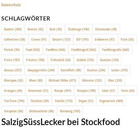
Datenschutz
SCHLAGWÖRTER
Backen
(204)
Beeren
(82)
Brot
(45)
Challenge
(140)
Cheesecake
(48)
Coffeetime
(58)
Creme
(91)
Dessert
(123)
DIY
(193)
Erdbeeren
(47)
Fisch
(65)
Fleisch
(96)
Food
(654)
Foodfoto
(666)
Foodfotograf
(664)
Foodfotografie
(666)
Fruits
(187)
Früchte
(196)
Frühstück
(64)
Gebäck
(210)
Gemüse
(134)
Genuss
(357)
Hauptgerichte
(244)
Kartoffeln
(88)
Kuchen
(244)
Lecker
(419)
Marzipan
(42)
Meat
(88)
Michael Nölke
(671)
Münster
(352)
Obst
(220)
Orangen
(44)
Rezension
(51)
Rezept
(491)
Rezepte
(100)
Salat
(57)
Tarte
(64)
Tea-Time
(194)
Törtchen
(69)
Vanille
(114)
Vegan
(51)
Vegetarisch
(404)
Vorspeise
(66)
Weihnachten
(48)
Werbung
(143)
SalzigSüssLecker bei Stockfood