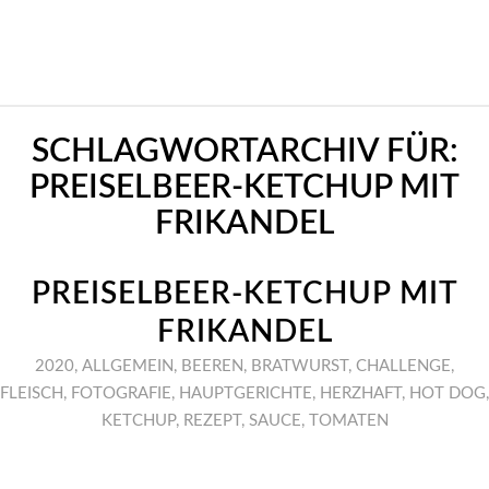
SCHLAGWORTARCHIV FÜR:
PREISELBEER-KETCHUP MIT
FRIKANDEL
PREISELBEER-KETCHUP MIT
FRIKANDEL
2020
,
ALLGEMEIN
,
BEEREN
,
BRATWURST
,
CHALLENGE
,
FLEISCH
,
FOTOGRAFIE
,
HAUPTGERICHTE
,
HERZHAFT
,
HOT DOG
,
KETCHUP
,
REZEPT
,
SAUCE
,
TOMATEN