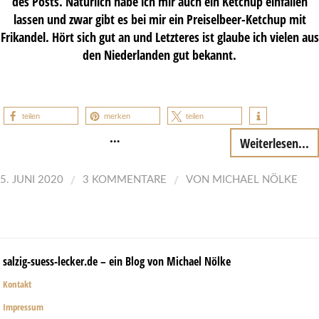
des Posts. Natürlich habe ich mir auch ein Ketchup einfallen
lassen und zwar gibt es bei mir ein Preiselbeer-Ketchup mit
Frikandel. Hört sich gut an und Letzteres ist glaube ich vielen aus
den Niederlanden gut bekannt.
teilen
merken
teilen
…
Weiterlesen...
/
/
5. JUNI 2020
3 KOMMENTARE
VON
MICHAEL NÖLKE
salzig-suess-lecker.de – ein Blog von Michael Nölke
Kontakt
Impressum