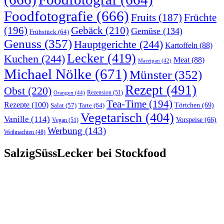
Foodfotografie
(666)
Früchte
Fruits
(187)
(196)
Gebäck
(210)
Gemüse
(134)
Frühstück
(64)
Genuss
(357)
Hauptgerichte
(244)
Kartoffeln
(88)
Lecker
(419)
Kuchen
(244)
Meat
(88)
Marzipan
(42)
Michael Nölke
(671)
Münster
(352)
Rezept
(491)
Obst
(220)
Rezension
(51)
Orangen
(44)
Tea-Time
(194)
Rezepte
(100)
Törtchen
(69)
Tarte
(64)
Salat
(57)
Vegetarisch
(404)
Vanille
(114)
Vorspeise
(66)
Vegan
(51)
Werbung
(143)
Weihnachten
(48)
SalzigSüssLecker bei Stockfood