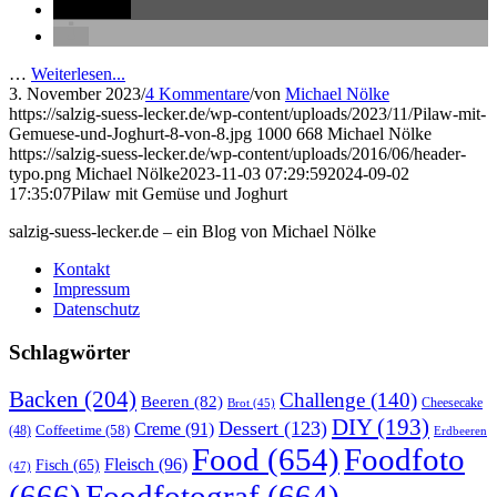
teilen
…
Weiterlesen...
3. November 2023
/
4 Kommentare
/
von
Michael Nölke
https://salzig-suess-lecker.de/wp-content/uploads/2023/11/Pilaw-mit-
Gemuese-und-Joghurt-8-von-8.jpg
1000
668
Michael Nölke
https://salzig-suess-lecker.de/wp-content/uploads/2016/06/header-
typo.png
Michael Nölke
2023-11-03 07:29:59
2024-09-02
17:35:07
Pilaw mit Gemüse und Joghurt
salzig-suess-lecker.de – ein Blog von Michael Nölke
Kontakt
Impressum
Datenschutz
Schlagwörter
Backen
(204)
Challenge
(140)
Beeren
(82)
Brot
(45)
Cheesecake
DIY
(193)
Dessert
(123)
Creme
(91)
Coffeetime
(58)
(48)
Erdbeeren
Food
(654)
Foodfoto
Fleisch
(96)
Fisch
(65)
(47)
(666)
Foodfotograf
(664)