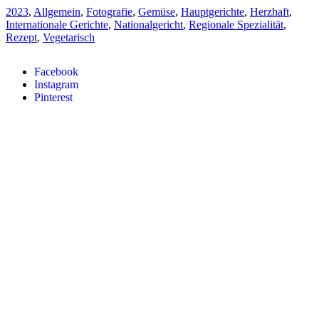
2023
,
Allgemein
,
Fotografie
,
Gemüse
,
Hauptgerichte
,
Herzhaft
,
Internationale Gerichte
,
Nationalgericht
,
Regionale Spezialität
,
Rezept
,
Vegetarisch
Facebook
Instagram
Pinterest