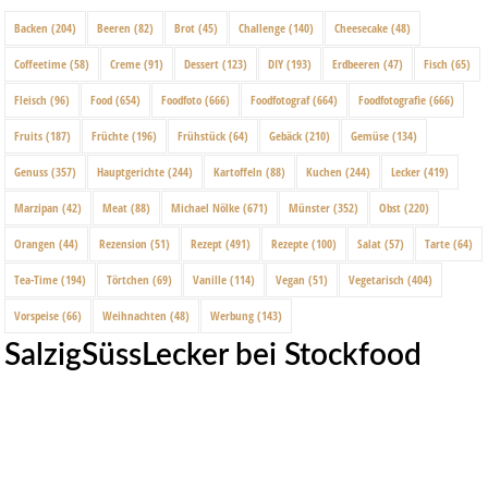
Backen
(204)
Beeren
(82)
Brot
(45)
Challenge
(140)
Cheesecake
(48)
Coffeetime
(58)
Creme
(91)
Dessert
(123)
DIY
(193)
Erdbeeren
(47)
Fisch
(65)
Fleisch
(96)
Food
(654)
Foodfoto
(666)
Foodfotograf
(664)
Foodfotografie
(666)
Fruits
(187)
Früchte
(196)
Frühstück
(64)
Gebäck
(210)
Gemüse
(134)
Genuss
(357)
Hauptgerichte
(244)
Kartoffeln
(88)
Kuchen
(244)
Lecker
(419)
Marzipan
(42)
Meat
(88)
Michael Nölke
(671)
Münster
(352)
Obst
(220)
Orangen
(44)
Rezension
(51)
Rezept
(491)
Rezepte
(100)
Salat
(57)
Tarte
(64)
Tea-Time
(194)
Törtchen
(69)
Vanille
(114)
Vegan
(51)
Vegetarisch
(404)
Vorspeise
(66)
Weihnachten
(48)
Werbung
(143)
SalzigSüssLecker bei Stockfood