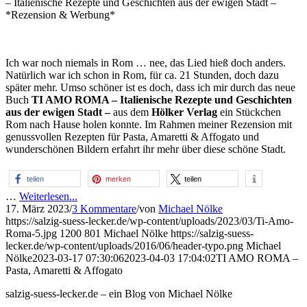
– Italienische Rezepte und Geschichten aus der ewigen Stadt –
*Rezension & Werbung*
Ich war noch niemals in Rom … nee, das Lied hieß doch anders.
Natürlich war ich schon in Rom, für ca. 21 Stunden, doch dazu
später mehr. Umso schöner ist es doch, dass ich mir durch das neue
Buch
TI AMO ROMA – Italienische Rezepte und Geschichten
aus der ewigen Stadt –
aus dem
Hölker Verlag
ein Stückchen
Rom nach Hause holen konnte. Im Rahmen meiner Rezension mit
genussvollen Rezepten für Pasta, Amaretti & Affogato und
wunderschönen Bildern erfahrt ihr mehr über diese schöne Stadt.
teilen
merken
teilen
…
Weiterlesen...
17. März 2023
/
3 Kommentare
/
von
Michael Nölke
https://salzig-suess-lecker.de/wp-content/uploads/2023/03/Ti-Amo-
Roma-5.jpg
1200
801
Michael Nölke
https://salzig-suess-
lecker.de/wp-content/uploads/2016/06/header-typo.png
Michael
Nölke
2023-03-17 07:30:06
2023-04-03 17:04:02
TI AMO ROMA –
Pasta, Amaretti & Affogato
salzig-suess-lecker.de – ein Blog von Michael Nölke