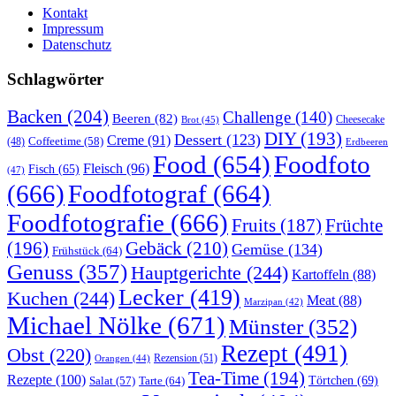
Kontakt
Impressum
Datenschutz
Schlagwörter
Backen
(204)
Challenge
(140)
Beeren
(82)
Brot
(45)
Cheesecake
DIY
(193)
Dessert
(123)
Creme
(91)
Coffeetime
(58)
(48)
Erdbeeren
Food
(654)
Foodfoto
Fleisch
(96)
Fisch
(65)
(47)
(666)
Foodfotograf
(664)
Foodfotografie
(666)
Früchte
Fruits
(187)
(196)
Gebäck
(210)
Gemüse
(134)
Frühstück
(64)
Genuss
(357)
Hauptgerichte
(244)
Kartoffeln
(88)
Lecker
(419)
Kuchen
(244)
Meat
(88)
Marzipan
(42)
Michael Nölke
(671)
Münster
(352)
Rezept
(491)
Obst
(220)
Rezension
(51)
Orangen
(44)
Tea-Time
(194)
Rezepte
(100)
Törtchen
(69)
Tarte
(64)
Salat
(57)