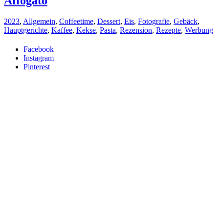
Affogato
2023
,
Allgemein
,
Coffeetime
,
Dessert
,
Eis
,
Fotografie
,
Gebäck
,
Hauptgerichte
,
Kaffee
,
Kekse
,
Pasta
,
Rezension
,
Rezepte
,
Werbung
Facebook
Instagram
Pinterest