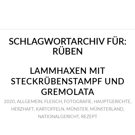
SCHLAGWORTARCHIV FÜR:
RÜBEN
LAMMHAXEN MIT
STECKRÜBENSTAMPF UND
GREMOLATA
2020
,
ALLGEMEIN
,
FLEISCH
,
FOTOGRAFIE
,
HAUPTGERICHTE
,
HERZHAFT
,
KARTOFFELN
,
MÜNSTER
,
MÜNSTERLAND
,
NATIONALGERICHT
,
REZEPT