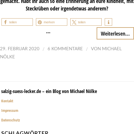
gemacht. Habt ihr auch so eine Erinnerung an eure Kindheit, mit
Steckrüben oder irgendetwas anderem?
teilen
merken
teilen
…
Weiterlesen...
/
/
29. FEBRUAR 2020
6 KOMMENTARE
VON
MICHAEL
NÖLKE
salzig-suess-lecker.de – ein Blog von Michael Nölke
Kontakt
Impressum
Datenschutz
SCHLAGWÖRTER