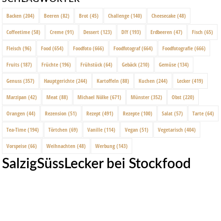
Backen
(204)
Beeren
(82)
Brot
(45)
Challenge
(140)
Cheesecake
(48)
Coffeetime
(58)
Creme
(91)
Dessert
(123)
DIY
(193)
Erdbeeren
(47)
Fisch
(65)
Fleisch
(96)
Food
(654)
Foodfoto
(666)
Foodfotograf
(664)
Foodfotografie
(666)
Fruits
(187)
Früchte
(196)
Frühstück
(64)
Gebäck
(210)
Gemüse
(134)
Genuss
(357)
Hauptgerichte
(244)
Kartoffeln
(88)
Kuchen
(244)
Lecker
(419)
Marzipan
(42)
Meat
(88)
Michael Nölke
(671)
Münster
(352)
Obst
(220)
Orangen
(44)
Rezension
(51)
Rezept
(491)
Rezepte
(100)
Salat
(57)
Tarte
(64)
Tea-Time
(194)
Törtchen
(69)
Vanille
(114)
Vegan
(51)
Vegetarisch
(404)
Vorspeise
(66)
Weihnachten
(48)
Werbung
(143)
SalzigSüssLecker bei Stockfood