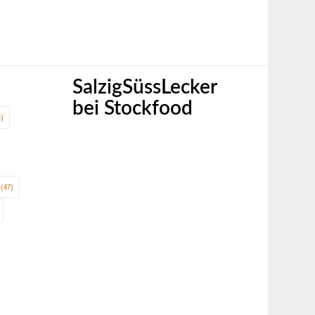
SalzigSüssLecker
bei Stockfood
)
(47)