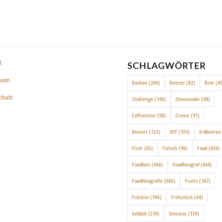
t
SCHLAGWÖRTER
ssum
Backen
(204)
Beeren
(82)
Brot
(45
chutz
Challenge
(140)
Cheesecake
(48)
Coffeetime
(58)
Creme
(91)
Dessert
(123)
DIY
(193)
Erdbeeren
Fisch
(65)
Fleisch
(96)
Food
(654)
Foodfoto
(666)
Foodfotograf
(664)
Foodfotografie
(666)
Fruits
(187)
Früchte
(196)
Frühstück
(64)
Gebäck
(210)
Gemüse
(134)