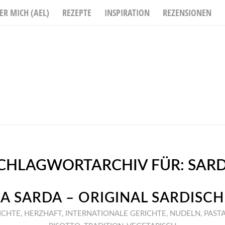
ER MICH (AEL)
REZEPTE
INSPIRATION
REZENSIONEN
CHLAGWORTARCHIV FÜR:
SAR
A SARDA – ORIGINAL SARDISCH
ICHTE
,
HERZHAFT
,
INTERNATIONALE GERICHTE
,
NUDELN
,
PAST