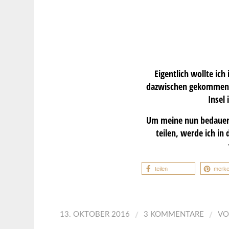
Eigentlich wollte ich
dazwischen gekommen. S
Insel
Um meine nun bedauerli
teilen, werde ich in
teilen
merk
/
/
13. OKTOBER 2016
3 KOMMENTARE
V